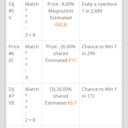
Díj
Match
Prize :
8,00%
Esély a nyerésre
X
#5
Megosztott
1 in 2,689
+
V
Estimated
X
€42,8
:
3 + R
Prize
Match
Prize :
26.00%
Chance to Win
1
X
#6
shared
in 299
+
VI
Estimated
€15
X
:
3
Díj
Match
Díj
20.00%
Chance to Win
1
X
#7
shared
in 172
+
VII
Estimated
€6,7
X
:
2 + R