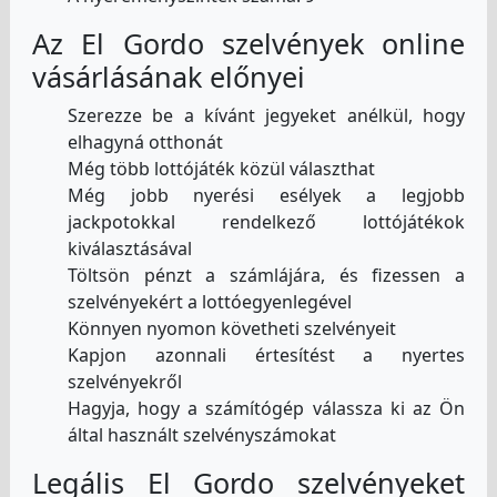
Az El Gordo szelvények online
vásárlásának előnyei
Szerezze be a kívánt jegyeket anélkül, hogy
elhagyná otthonát
Még több lottójáték közül választhat
Még jobb nyerési esélyek a legjobb
jackpotokkal rendelkező lottójátékok
kiválasztásával
Töltsön pénzt a számlájára, és fizessen a
szelvényekért a lottóegyenlegével
Könnyen nyomon követheti szelvényeit
Kapjon azonnali értesítést a nyertes
szelvényekről
Hagyja, hogy a számítógép válassza ki az Ön
által használt szelvényszámokat
Legális El Gordo szelvényeket