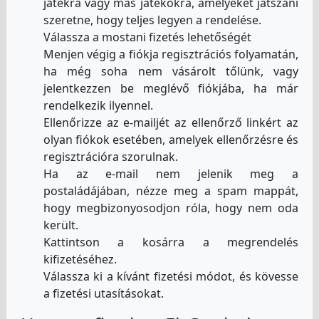
játékra vagy más játékokra, amelyeket játszani
szeretne, hogy teljes legyen a rendelése.
Válassza a mostani fizetés lehetőségét
Menjen végig a fiókja regisztrációs folyamatán,
ha még soha nem vásárolt tőlünk, vagy
jelentkezzen be meglévő fiókjába, ha már
rendelkezik ilyennel.
Ellenőrizze az e-mailjét az ellenőrző linkért az
olyan fiókok esetében, amelyek ellenőrzésre és
regisztrációra szorulnak.
Ha az e-mail nem jelenik meg a
postaládájában, nézze meg a spam mappát,
hogy megbizonyosodjon róla, hogy nem oda
került.
Kattintson a kosárra a megrendelés
kifizetéséhez.
Válassza ki a kívánt fizetési módot, és kövesse
a fizetési utasításokat.