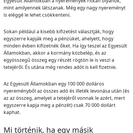
Egyesült Államokban a nyeremények ritkán olyanok,
mint amilyennek látszanak. Még egy nagy nyereményt
is eléggé le lehet csökkenteni.
Sokan például a kisebb kifizetést választják, hogy
egyszerre kapják meg a pénzüket, ahelyett, hogy
minden évben kifizetnék őket. Ha így teszel az Egyesült
Államokban, akkor a kormány közbelép, és az
egyösszegű összeg egy részét rögtön le is veszi a
tetejéről. És utána még rendes adót is kell fizetnie.
Az Egyesült Államokban egy 100 000 dolláros
nyereményből az összes adó és illeték levonása után (és
az az összeg, amelyet a tetejéről vonnak le azért, mert
egyszerre kapja meg a pénzét) csak 70 000 dollárt
kaphat.
Mi történik, ha egy másik