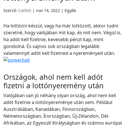
Slovenščina
(
szlovén
)
Swahili
Swahili
Svenska
(
svéd
)
Szerző:
Catfish
|
nov 14, 2022
| Egyéb
Svenska
(
svéd
)
Español
(
spany
Español
(
spanyol
)
Türkçe
(
török
)
Ha lottózni készül, vagy ha már lottózott, akkor tudni
Türkçe
(
török
)
Українська
(
u
szeretné, hogy valójában mit kap, és mit nem. Végül is,
Українська
(
ukrán
)
ha adót kell fizetnie, kevesebb pénzt kap, mint
gondolná. És sajnos sok országban legalább
valamennyit adót kell fizetned a nyereményed után.
Országok, ahol nem kell adót
fizetni a lottónyeremény után
Valójában van jó néhány olyan ország, ahol nem kell
adót fizetnie a lottónyereménye után sem. Például
Ausztráliában, Kanadában, Finnországban,
Németországban, Írországban, Új-Zélandon, Dél-
Afrikában, az Egyesült Királyságban és számos európai