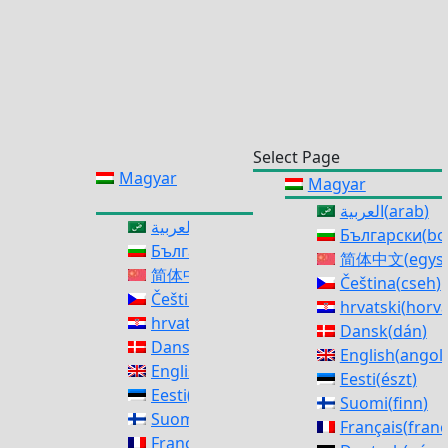
Select Page
Magyar
Magyar
العربية
(
arab
)
العربية
(
arab
)
Български
(
bo
Български
(
bolgár
)
简体中文
(
egysz
简体中文
(
egyszerűsített kínai
)
Čeština
(
cseh
)
Čeština
(
cseh
)
hrvatski
(
horvá
hrvatski
(
horvát
)
Dansk
(
dán
)
Dansk
(
dán
)
English
(
angol
)
English
(
angol
)
Eesti
(
észt
)
Eesti
(
észt
)
Suomi
(
finn
)
Suomi
(
finn
)
Français
(
franc
Français
(
francia
)