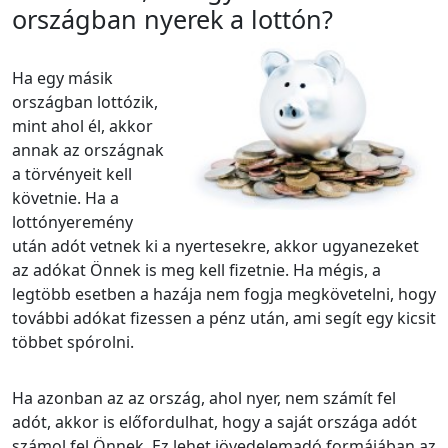
országban nyerek a lottón?
Ha egy másik
országban lottózik,
mint ahol él, akkor
annak az országnak
a törvényeit kell
követnie. Ha a
lottónyeremény
után adót vetnek ki a nyertesekre, akkor ugyanezeket
az adókat Önnek is meg kell fizetnie. Ha mégis, a
legtöbb esetben a hazája nem fogja megkövetelni, hogy
további adókat fizessen a pénz után, ami segít egy kicsit
többet spórolni.
Ha azonban az az ország, ahol nyer, nem számít fel
adót, akkor is előfordulhat, hogy a saját országa adót
számol fel Önnek. Ez lehet jövedelemadó formájában az