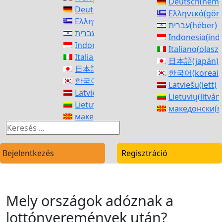
Deutsch
(
néme
Deutsch
(
német
)
Ελληνικά
(
gör
Ελληνικά
(
görög
)
עברית
(
héber
)
עברית
(
héber
)
Indonesia
(
ind
Indonesia
(
indonéz
)
Italiano
(
olasz
)
Italiano
(
olasz
)
日本語
(
japán
)
日本語
(
japán
)
한국어
(
koreai
)
한국어
(
koreai
)
Latviešu
(
lett
)
Latviešu
(
lett
)
Lietuvių
(
litván
Lietuvių
(
litván
)
македонски
(
m
македонски
(
macedón
)
Norsk bokmål
Norsk bokmål
(
norvég bokmål
)
فارسی
(
perzsa
)
فارسی
(
perzsa
)
polski
(
lengyel
polski
(
lengyel
)
Bejelentkezés
Regisztráció
Português
(
po
Português
(
portugál
)
Română
(
rom
Română
(
román
)
Русский
(
oros
Русский
(
orosz
)
српски
(
szerb
)
Mely országok adóznak a
српски
(
szerb
)
Slovenčina
(
szl
Slovenčina
(
szláv
)
lottónyeremények után?
Slovenščina
(
s