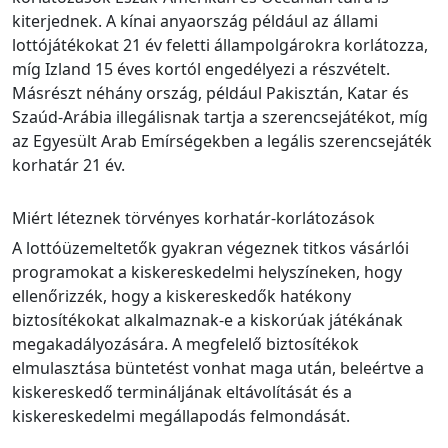
kiterjednek. A kínai anyaország például az állami
lottójátékokat 21 év feletti állampolgárokra korlátozza,
míg Izland 15 éves kortól engedélyezi a részvételt.
Másrészt néhány ország, például Pakisztán, Katar és
Szaúd-Arábia illegálisnak tartja a szerencsejátékot, míg
az Egyesült Arab Emírségekben a legális szerencsejáték
korhatár 21 év.
Miért léteznek törvényes korhatár-korlátozások
A lottóüzemeltetők gyakran végeznek titkos vásárlói
programokat a kiskereskedelmi helyszíneken, hogy
ellenőrizzék, hogy a kiskereskedők hatékony
biztosítékokat alkalmaznak-e a kiskorúak játékának
megakadályozására. A megfelelő biztosítékok
elmulasztása büntetést vonhat maga után, beleértve a
kiskereskedő termináljának eltávolítását és a
kiskereskedelmi megállapodás felmondását.