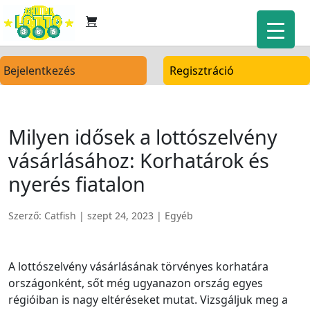
Bejelentkezés
Regisztráció
Milyen idősek a lottószelvény
vásárlásához: Korhatárok és
nyerés fiatalon
Szerző:
Catfish
|
szept 24, 2023
| Egyéb
A lottószelvény vásárlásának törvényes korhatára
országonként, sőt még ugyanazon ország egyes
régióiban is nagy eltéréseket mutat. Vizsgáljuk meg a