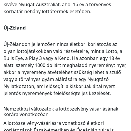
kivéve Nyugat-Ausztráliát, ahol 16 év a törvényes
korhatár néhány lottótermék esetében.
Új-Zéland
Új-Zélandon jellemzően nincs életkori korlátozás az
olyan lottójátékokban való részvételre, mint a Lotto, a
Bulls Eye, a Play 3 vagy a Keno. Ha azonban egy 18 év
alatti személy 1000 dollárt meghaladó nyereményt nyer,
akkor a nyeremény átvételéhez szükség lehet a szülő
vagy a törvényes gyám aláírására egy Nyugtázó
Nyilatkozaton, ami elősegíti a kiskorúak által nyert
jelentős nyeremények felelősségteljes kezelését.
Nemzetközi változatok a lottószelvény vásárlásának
korára vonatkozóan
A lottószelvény-vásárlásra vonatkozó életkori
korlátozások Észak-Amerikán és Óceánián túlra is