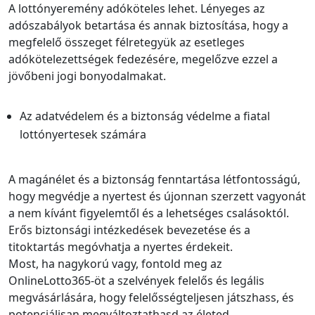
A lottónyeremény adóköteles lehet. Lényeges az
adószabályok betartása és annak biztosítása, hogy a
megfelelő összeget félretegyük az esetleges
adókötelezettségek fedezésére, megelőzve ezzel a
jövőbeni jogi bonyodalmakat.
Az adatvédelem és a biztonság védelme a fiatal
lottónyertesek számára
A magánélet és a biztonság fenntartása létfontosságú,
hogy megvédje a nyertest és újonnan szerzett vagyonát
a nem kívánt figyelemtől és a lehetséges csalásoktól.
Erős biztonsági intézkedések bevezetése és a
titoktartás megóvhatja a nyertes érdekeit.
Most, ha nagykorú vagy, fontold meg az
OnlineLotto365-öt a szelvények felelős és legális
megvásárlására, hogy felelősségteljesen játszhass, és
potenciálisan megváltoztathasd az életed.