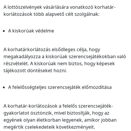
A lottószelvények vásárlására vonatkozó korhatár-
korlátozások több alapvető célt szolgálnak:
A kiskorúak védelme
A korhatárkorlátozás elsődleges célja, hogy
megakadályozza a kiskorúak szerencsejátékokban való
részvételét. A kiskorúak nem biztos, hogy képesek
tájékozott döntéseket hozni.
A felelősségteljes szerencsejáték előmozdítása
A korhatár-korlátozások a felelős szerencsejáték-
gyakorlatot ösztönzik, mivel biztosítják, hogy az
egyének olyan életkorban legyenek, amikor jobban
megértik cselekedeteik következményeit.