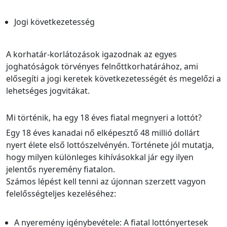
Jogi következetesség
A korhatár-korlátozások igazodnak az egyes
joghatóságok törvényes felnőttkorhatárához, ami
elősegíti a jogi keretek következetességét és megelőzi a
lehetséges jogvitákat.
Mi történik, ha egy 18 éves fiatal megnyeri a lottót?
Egy 18 éves kanadai nő elképesztő 48 millió dollárt
nyert élete első lottószelvényén. Története jól mutatja,
hogy milyen különleges kihívásokkal jár egy ilyen
jelentős nyeremény fiatalon.
Számos lépést kell tenni az újonnan szerzett vagyon
felelősségteljes kezeléséhez:
A nyeremény igénybevétele: A fiatal lottónyertesek