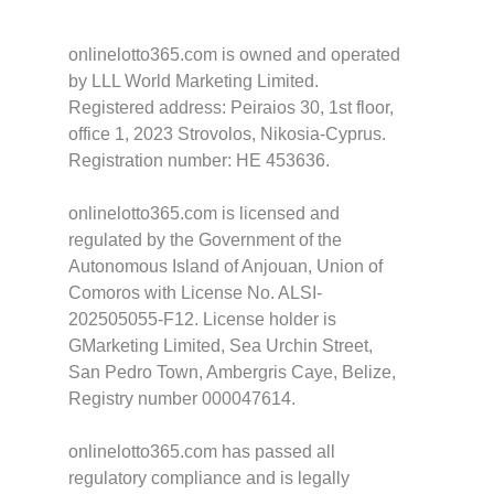
onlinelotto365.com is owned and operated
by LLL World Marketing Limited.
Registered address: Peiraios 30, 1st floor,
office 1, 2023 Strovolos, Nikosia-Cyprus.
Registration number: HE 453636.
onlinelotto365.com is licensed and
regulated by the Government of the
Autonomous Island of Anjouan, Union of
Comoros with License No. ALSI-
202505055-F12. License holder is
GMarketing Limited, Sea Urchin Street,
San Pedro Town, Ambergris Caye, Belize,
Registry number 000047614.
onlinelotto365.com has passed all
regulatory compliance and is legally