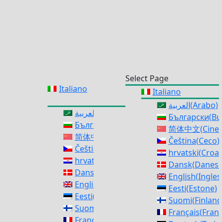
Select Page
Italiano
Italiano
العربية
(
Arabo
)
العربية
(
Arabo
)
Български
(
Bu
Български
(
Bulgaro
)
简体中文
(
Cines
简体中文
(
Cinese semplificato
)
Čeština
(
Ceco
)
Čeština
(
Ceco
)
hrvatski
(
Croa
hrvatski
(
Croato
)
Dansk
(
Danes
Dansk
(
Danese
)
English
(
Ingles
English
(
Inglese
)
Eesti
(
Estone
)
Eesti
(
Estone
)
Suomi
(
Finlan
Suomi
(
Finlandese
)
Français
(
Fran
Français
(
Francese
)