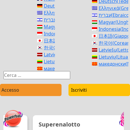
Deutsch
(
Tede
Deutsch
(
Tedesco
)
Ελληνικά
(
Gre
Ελληνικά
(
Greco
)
עברית
(
Ebraico
עברית
(
Ebraico
)
Magyar
(
Ungh
Magyar
(
Ungherese
)
Indonesia
(
Ind
Indonesia
(
Indonesiano
)
日本語
(
Giappo
日本語
(
Giapponese
)
한국어
(
Corea
한국어
(
Coreano
)
Latviešu
(
Lett
Latviešu
(
Lettone
)
Lietuvių
(
Litua
Lietuvių
(
Lituano
)
македонски
(
M
македонски
(
Macedone
)
Norsk bokmål
Norsk bokmål
(
Norvegese Bokmål
)
فارسی
(
Persia
فارسی
(
Persiano
)
polski
(
Polacc
polski
(
Polacco
)
Accesso
Iscriviti
Português
(
Po
Português
(
Portoghese, Portogallo
)
Română
(
Rum
Română
(
Rumeno
)
Русский
(
Russ
Русский
(
Russo
)
српски
(
Serbo
српски
(
Serbo
)
Slovenčina
(
Sl
Superenalotto
Slovenčina
(
Slavo
)
Slovenščina
(
S