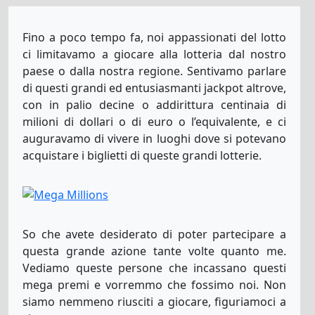
Lotto America
3
30
31
34
50
3
Fino a poco tempo fa, noi appassionati del lotto
ci limitavamo a giocare alla lotteria dal nostro
paese o dalla nostra regione. Sentivamo parlare
El-Gordo-Primitiva
di questi grandi ed entusiasmanti jackpot altrove,
16
23
29
35
51
con in palio decine o addirittura centinaia di
milioni di dollari o di euro o l’equivalente, e ci
auguravamo di vivere in luoghi dove si potevano
EuroJackpot
1
3
6
13
23
5
7
acquistare i biglietti di queste grandi lotterie.
EuroMillions
26
29
35
38
47
1
2
So che avete desiderato di poter partecipare a
questa grande azione tante volte quanto me.
Lotto Fr
4
6
22
36
37
Vediamo queste persone che incassano questi
mega premi e vorremmo che fossimo noi. Non
siamo nemmeno riusciti a giocare, figuriamoci a
Lotto-6aus49
2
8
22
30
38
43