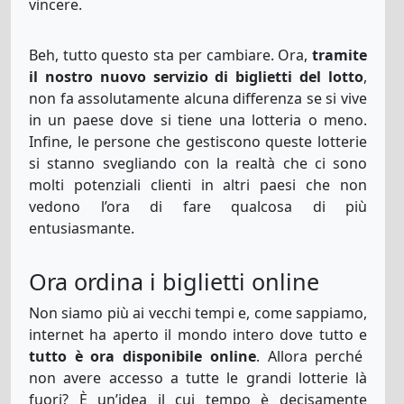
vincere.
Beh, tutto questo sta per cambiare. Ora,
tramite
La-Primitiva
12
21
25
26
43
49
il nostro nuovo servizio di biglietti del lotto
,
non fa assolutamente alcuna differenza se si vive
in un paese dove si tiene una lotteria o meno.
Megasena
Infine, le persone che gestiscono queste lotterie
16
21
24
31
43
54
si stanno svegliando con la realtà che ci sono
molti potenziali clienti in altri paesi che non
vedono l’ora di fare qualcosa di più
Sat-Lotto-
6
22
26
28
33
36
12
entusiasmante.
AU
32
Ora ordina i biglietti online
Set-For-Life
3
4
5
18
37
6
Non siamo più ai vecchi tempi e, come sappiamo,
internet ha aperto il mondo intero dove tutto e
tutto è ora disponibile online
. Allora perché
non avere accesso a tutte le grandi lotterie là
Superenalotto
9
12
55
61
82
85
71
fuori? È un’idea il cui tempo è decisamente