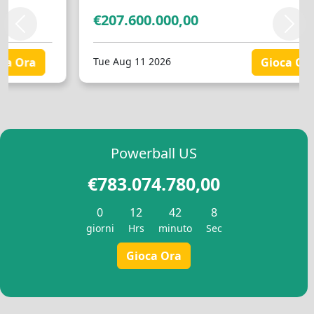
Slovenščina
(
Sloveno
)
Swahili
€207.600.000,00
Swahili
Svenska
(
Sved
Precedente
Succ
Svenska
(
Svedese
)
Español
(
Spag
Español
(
Spagnolo
)
Türkçe
(
Turco
)
Tue Aug 11 2026
Gioca Ora
Türkçe
(
Turco
)
Українська
(
Uc
Українська
(
Ucraino
)
Powerball US
€783.074.780,00
0
12
42
7
giorni
Hrs
minuto
Sec
Gioca Ora