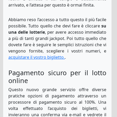
arrivato, e l’attesa per questo è ormai finita.
Thunderball
11
16
25
32
35
2
Abbiamo reso l’accesso a tutto questo il più facile
possibile. Tutto quello che devi fare è cliccare
su
una delle lotterie
, per avere accesso immediato
EuroMillions-
26
29
35
38
47
1
a più di tanti grandi jackpot. Poi tutto quello che
Eu
2
dovete fare è seguire le semplici istruzioni che vi
vengono fornite, scegliere i vostri numeri, e
acquistare il vostro biglietto.
.
Pagamento sicuro per il lotto
online
Questo nuovo grande servizio offre diverse
pratiche opzioni di pagamento attraverso un
processore di pagamento sicuro al 100%. Una
volta effettuato l’acquisto dei biglietti, vi
invieranno una conferma via e-mail e vedrete il