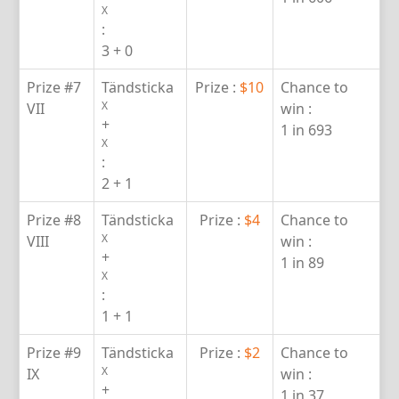
X
:
3 + 0
Prize #7
Tändsticka
Prize :
$10
Chance to
X
VII
win :
+
1 in 693
X
:
2 + 1
Prize #8
Tändsticka
Prize :
$4
Chance to
X
VIII
win :
+
1 in 89
X
:
1 + 1
Prize #9
Tändsticka
Prize :
$2
Chance to
X
IX
win :
+
1 in 37