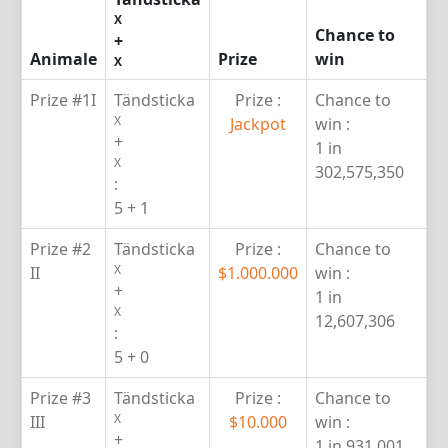
X
Chance to
+
Animale
Prize
win
X
Prize #1
I
Tändsticka
Prize :
Chance to
X
Jackpot
win :
+
1 in
X
302,575,350
:
5 + 1
Prize #2
Tändsticka
Prize :
Chance to
X
II
$1.000.000
win :
+
1 in
X
12,607,306
:
5 + 0
Prize #3
Tändsticka
Prize :
Chance to
X
III
$10.000
win :
+
1 in 931,001