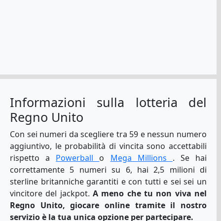
Informazioni sulla lotteria del
Regno Unito
Con sei numeri da scegliere tra 59 e nessun numero
aggiuntivo, le probabilità di vincita sono accettabili
rispetto a
Powerball
o
Mega Millions
. Se hai
correttamente 5 numeri su 6, hai 2,5 milioni di
sterline britanniche garantiti e con tutti e sei sei un
vincitore del jackpot.
A meno che tu non viva nel
Regno Unito, giocare online tramite il nostro
servizio è la tua unica opzione per partecipare.