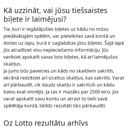
Kā uzzināt, vai jūsu tiešsaistes
biļete ir laimējusi?
Tie, kuri ir iegādājušies biļetes uz kādu no mūsu
piedāvātajām spēlēm, var pieteikties savā kontā un
doties uz lapu, kurā ir saglabātas jūsu biļetes. Šajā lapā
jūs atradīsiet visu nepieciešamo informāciju. Jūs
varēsiet apskatīt savas loto biļetes, kā arī laimējušos
skaitļus.
Ja jums būs paveicies un kāds no skaitļiem sakritīs,
ekrānā redzēsiet arī izceltus skaitļus, kas sakritīs. Varat
arī pārbaudīt, cik daudz skaitļu ir sakrituši un kādu
balvu esat vinnējis. Ja tas ir mazāks par 2500 eiro, jūs
varat apskatīt savu kontu un atrast to tieši savā
spēlētāja kontā, tiklīdz rezultāti tiks pārbaudīti.
Oz Lotto rezultātu arhīvs