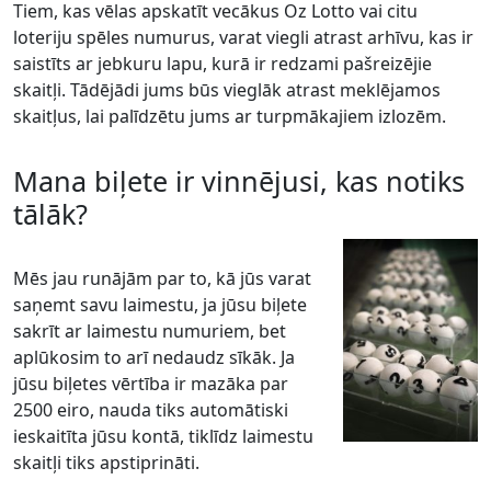
Tiem, kas vēlas apskatīt vecākus Oz Lotto vai citu
loteriju spēles numurus, varat viegli atrast arhīvu, kas ir
saistīts ar jebkuru lapu, kurā ir redzami pašreizējie
skaitļi. Tādējādi jums būs vieglāk atrast meklējamos
skaitļus, lai palīdzētu jums ar turpmākajiem izlozēm.
Mana biļete ir vinnējusi, kas notiks
tālāk?
Mēs jau runājām par to, kā jūs varat
saņemt savu laimestu, ja jūsu biļete
sakrīt ar laimestu numuriem, bet
aplūkosim to arī nedaudz sīkāk. Ja
jūsu biļetes vērtība ir mazāka par
2500 eiro, nauda tiks automātiski
ieskaitīta jūsu kontā, tiklīdz laimestu
skaitļi tiks apstiprināti.