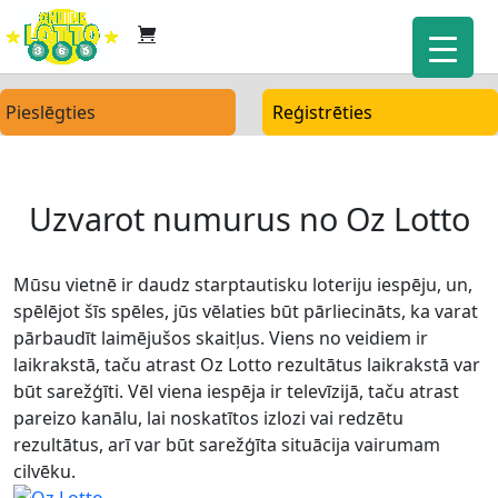
Pieslēgties
Reģistrēties
Uzvarot numurus no Oz Lotto
Mūsu vietnē ir daudz starptautisku loteriju iespēju, un,
spēlējot šīs spēles, jūs vēlaties būt pārliecināts, ka varat
pārbaudīt laimējušos skaitļus. Viens no veidiem ir
laikrakstā, taču atrast Oz Lotto rezultātus laikrakstā var
būt sarežģīti. Vēl viena iespēja ir televīzijā, taču atrast
pareizo kanālu, lai noskatītos izlozi vai redzētu
rezultātus, arī var būt sarežģīta situācija vairumam
cilvēku.