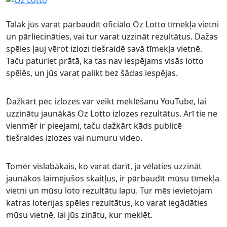
Tālāk jūs varat pārbaudīt oficiālo Oz Lotto tīmekļa vietni
un pārliecināties, vai tur varat uzzināt rezultātus. Dažas
spēles ļauj vērot izlozi tiešraidē savā tīmekļa vietnē.
Taču paturiet prātā, ka tas nav iespējams visās lotto
spēlēs, un jūs varat palikt bez šādas iespējas.
Dažkārt pēc izlozes var veikt meklēšanu YouTube, lai
uzzinātu jaunākās Oz Lotto izlozes rezultātus. Arī tie ne
vienmēr ir pieejami, taču dažkārt kāds publicē
tiešraides izlozes vai numuru video.
Tomēr vislabākais, ko varat darīt, ja vēlaties uzzināt
jaunākos laimējušos skaitļus, ir pārbaudīt mūsu tīmekļa
vietni un mūsu loto rezultātu lapu. Tur mēs ievietojam
katras loterijas spēles rezultātus, ko varat iegādāties
mūsu vietnē, lai jūs zinātu, kur meklēt.