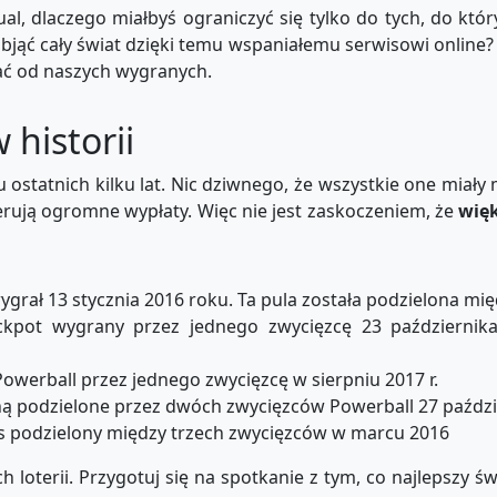
sual, dlaczego miałbyś ograniczyć się tylko do tych, do któ
bjąć cały świat dzięki temu wspaniałemu serwisowi online?
zać od naszych wygranych.
 historii
 ostatnich kilku lat. Nic dziwnego, że wszystkie one miały
rują ogromne wypłaty. Więc nie jest zaskoczeniem, że
więk
ygrał 13 stycznia 2016 roku. Ta pula została podzielona mi
ackpot wygrany przez jednego zwycięzcę 23 październi
owerball przez jednego zwycięzcę w sierpniu 2017 r.
ną podzielone przez dwóch zwycięzców Powerball 27 paździ
ns podzielony między trzech zwycięzców w marcu 2016
h loterii. Przygotuj się na spotkanie z tym, co najlepszy ś