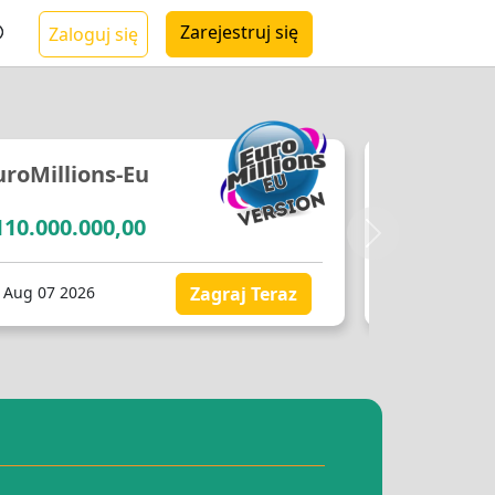
Zarejestruj się
Zaloguj się
uroMillions-Eu
EuroMilli
110.000.000,00
€109.707.
بعدی
i Aug 07 2026
Zagraj Teraz
Fri Aug 07 202