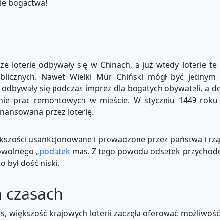
ie bogactwa!
e loterie odbywały się w Chinach, a już wtedy loterie te 
blicznych. Nawet Wielki Mur Chiński mógł być jednym 
 odbywały się podczas imprez dla bogatych obywateli, a 
anie prac remontowych w mieście. W styczniu 1449 roku
nansowana przez loterię.
iększości usankcjonowane i prowadzone przez państwa i rz
browolnego
„podatek
mas. Z tego powodu odsetek przychod
o był dość niski.
h czasach
as, większość krajowych loterii zaczęła oferować możliwość