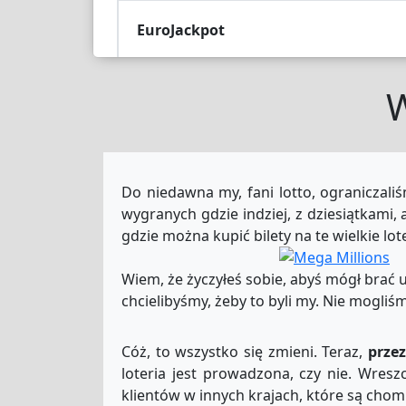
EuroJackpot
W
Lotto Fr
La-Primitiva
Do niedawna my, fani lotto, ograniczaliś
wygranych gdzie indziej, z dziesiątkami,
Sat-Lotto-AU
3
gdzie można kupić bilety na te wielkie lo
Wiem, że życzyłeś sobie, abyś mógł brać ud
Superenalotto
chcielibyśmy, żeby to byli my. Nie mogliś
EuroMillions-Eu
Cóż, to wszystko się zmieni. Teraz,
prze
loteria jest prowadzona, czy nie. Wreszc
klientów w innych krajach, które są chomp