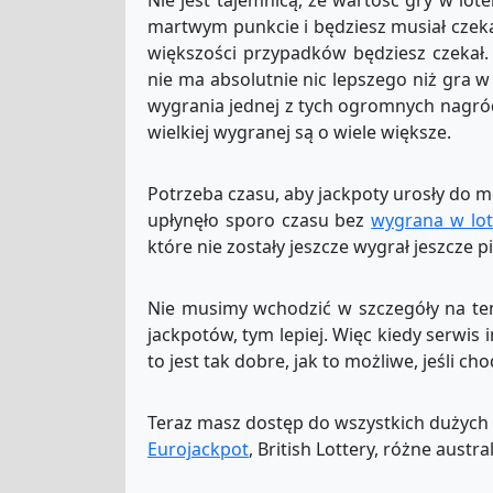
Nie jest tajemnicą, że wartość gry w lote
martwym punkcie i będziesz musiał czekać
większości przypadków będziesz czekał. 
nie ma absolutnie nic lepszego niż gra w
wygrania jednej z tych ogromnych nagród,
wielkiej wygranej są o wiele większe.
Potrzeba czasu, aby jackpoty urosły do 
upłynęło sporo czasu bez
wygrana w lot
które nie zostały jeszcze wygrał jeszcze p
Nie musimy wchodzić w szczegóły na t
jackpotów, tym lepiej. Więc kiedy serwis
to jest tak dobre, jak to możliwe, jeśli chod
Teraz masz dostęp do wszystkich dużych
Eurojackpot
, British Lottery, różne austral