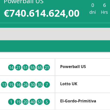
Powerball US
0
6
€740.614.624,00
dni
Hrs
Powerball US
14
21
51
55
65
21
Lotto UK
13
15
16
26
30
35
7
El-Gordo-Primitiva
1
19
20
40
51
5