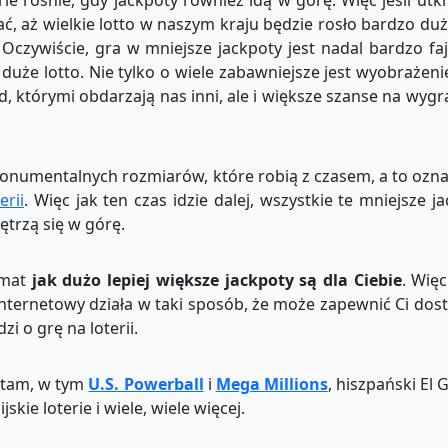
rie rośnie, gdy jackpoty również idą w górę. Więc jeśli utk
, aż wielkie lotto w naszym kraju będzie rosło bardzo duż
Oczywiście, gra w mniejsze jackpoty jest nadal bardzo faj
 duże lotto. Nie tylko o wiele zabawniejsze jest wyobrażeni
 którymi obdarzają nas inni, ale i większe szanse na wygra
monumentalnych rozmiarów, które robią z czasem, a to ozna
erii
. Więc jak ten czas idzie dalej, wszystkie te mniejsze ja
iętrzą się w górę.
emat
jak dużo lepiej większe jackpoty są dla Ciebie
. Wię
 internetowy działa w taki sposób, że może zapewnić Ci do
zi o grę na loterii.
 tam, w tym
U.S. Powerball
i
Mega Millions
, hiszpański El
ijskie loterie i wiele, wiele więcej.