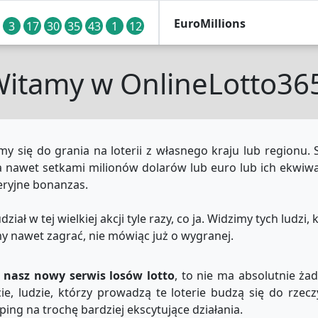
EuroMillions
3
17
30
35
43
1
12
itamy w OnlineLotto36
Lotto-6aus49
12
22
24
33
38
Megasena
3
9
14
19
22
26
my się do grania na loterii z własnego kraju lub regionu. S
 a nawet setkami milionów dolarów lub euro lub ich ekwiwa
Set-For-Life
11
15
30
32
42
38
43
teryjne bonanzas.
ział w tej wielkiej akcji tyle razy, co ja. Widzimy tych ludzi
Thunderball
2
11
20
33
74
83
15
my nawet zagrać, nie mówiąc już o wygranej.
25
30
34
46
50
1
12
z nasz nowy serwis losów lotto
, to nie ma absolutnie żad
ie, ludzie, którzy prowadzą te loterie budzą się do rzeczy
ing na trochę bardziej ekscytujące działania.