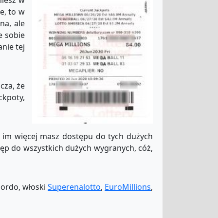
niesz w
e, to w
na, ale
e sobie
nie tej
cza, że
ckpoty,
c im więcej masz dostępu do tych dużych
stęp do wszystkich dużych wygranych, cóż,
 Gordo, włoski
Superenalotto
,
EuroMillions
,