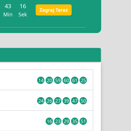
43
15
Zagraj Teraz
Min
Sek
14
20
59
60
61
25
24
26
27
39
47
50
16
23
29
35
51