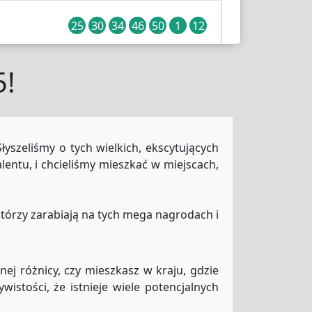
25
30
34
46
50
1
12
5!
15
23
24
36
44
49
16
21
24
31
43
54
łyszeliśmy o tych wielkich, ekscytujących
lentu, i chcieliśmy mieszkać w miejscach,
3
4
5
18
37
6
, którzy zarabiają na tych mega nagrodach i
12
16
20
21
37
2
nej różnicy, czy mieszkasz w kraju, gdzie
wistości, że istnieje wiele potencjalnych