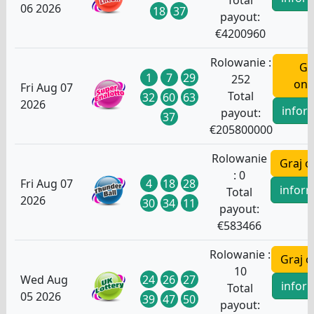
Total
06 2026
18
37
payout:
€
4200960
Rolowanie :
Gr
1
7
29
252
onl
Fri Aug 07
Total
32
60
63
2026
infor
payout:
37
€
205800000
Rolowanie
Graj o
:
0
4
18
28
Fri Aug 07
infor
Total
2026
30
34
11
payout:
€
583466
Rolowanie :
Graj o
10
24
26
27
Wed Aug
infor
Total
05 2026
39
47
50
payout: