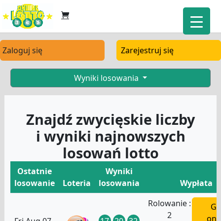
Zaloguj się
Zarejestruj się
Wyniki losowania
Znajdź zwycięskie liczby
i wyniki najnowszych
losowań lotto
Ostatnie
Wyniki
losowanie
Loteria
losowania
Wypłata
Rolowanie :
Gr
2
onl
17
20
32