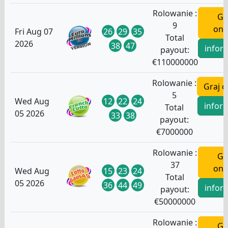
Rolowanie :
Gr
9
onl
26
29
35
Fri Aug 07
Total
2026
38
47
infor
payout:
€
110000000
Rolowanie :
Graj o
5
12
22
24
Wed Aug
infor
Total
05 2026
33
38
payout:
€
7000000
Rolowanie :
Gr
37
onl
15
23
24
Wed Aug
Total
05 2026
36
44
49
infor
payout:
€
50000000
Rolowanie :
Gr