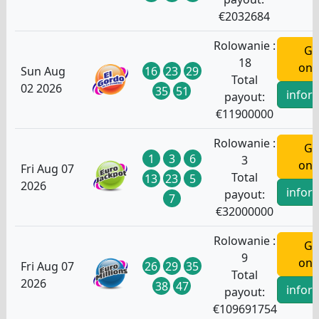
€
2032684
Rolowanie :
Gr
18
onl
16
23
29
Sun Aug
Total
02 2026
35
51
infor
payout:
€
11900000
Rolowanie :
Gr
1
3
6
3
onl
Fri Aug 07
Total
13
23
5
2026
infor
payout:
7
€
32000000
Rolowanie :
Gr
9
onl
26
29
35
Fri Aug 07
Total
2026
38
47
infor
payout:
€
109691754