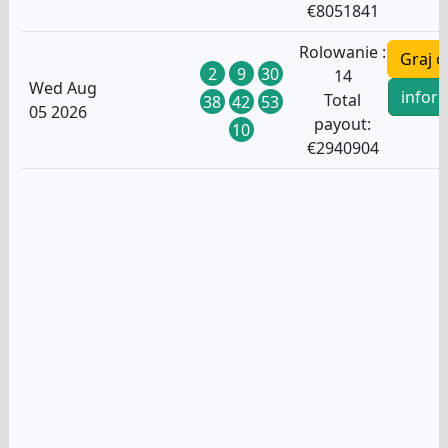
€
8051841
Rolowanie :
Graj o
2
9
30
14
Wed Aug
infor
Total
38
42
53
05 2026
payout:
10
€
2940904