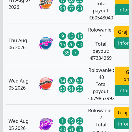
Fri Aug 07
Total
2026
54
57
23
infor
payout:
€
60548040
Rolowanie :
Graj o
9
13
15
1
Thu Aug
infor
Total
16
26
30
06 2026
payout:
35
7
€
7334269
Rolowanie :
Gr
40
onl
14
20
59
Wed Aug
Total
05 2026
60
61
25
infor
payout:
€
679867992
Rolowanie :
Graj o
7
1
19
20
Wed Aug
infor
Total
05 2026
40
51
5
payout: