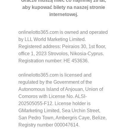
Gracze muszą mieć co najmniej 18 lat,
aby kupować bilety na naszej stronie
internetowej.
onlinelotto365.com is owned and operated
by LLL World Marketing Limited.
Registered address: Peiraios 30, 1st floor,
office 1, 2023 Strovolos, Nikosia-Cyprus.
Registration number: HE 453636.
onlinelotto365.com is licensed and
regulated by the Government of the
Autonomous Island of Anjouan, Union of
Comoros with License No. ALSI-
202505055-F12. License holder is
GMarketing Limited, Sea Urchin Street,
San Pedro Town, Ambergris Caye, Belize,
Registry number 000047614.