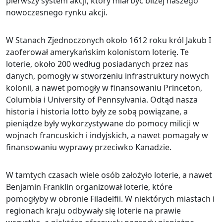
pierwszy system akcji, który miał być bliżej naszego
nowoczesnego rynku akcji.
W Stanach Zjednoczonych około 1612 roku król Jakub I
zaoferował amerykańskim kolonistom loterię. Te
loterie, około 200 według posiadanych przez nas
danych, pomogły w stworzeniu infrastruktury nowych
kolonii, a nawet pomogły w finansowaniu Princeton,
Columbia i University of Pennsylvania. Odtąd nasza
historia i historia lotto były ze sobą powiązane, a
pieniądze były wykorzystywane do pomocy milicji w
wojnach francuskich i indyjskich, a nawet pomagały w
finansowaniu wyprawy przeciwko Kanadzie.
W tamtych czasach wiele osób założyło loterie, a nawet
Benjamin Franklin organizował loterie, które
pomogłyby w obronie Filadelfii. W niektórych miastach i
regionach kraju odbywały się loterie na prawie