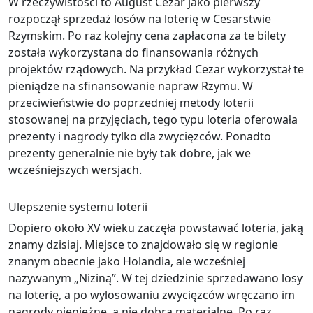
W rzeczywistości to August Cezar jako pierwszy
rozpoczął sprzedaż losów na loterię w Cesarstwie
Rzymskim. Po raz kolejny cena zapłacona za te bilety
została wykorzystana do finansowania różnych
projektów rządowych. Na przykład Cezar wykorzystał te
pieniądze na sfinansowanie napraw Rzymu. W
przeciwieństwie do poprzedniej metody loterii
stosowanej na przyjęciach, tego typu loteria oferowała
prezenty i nagrody tylko dla zwycięzców. Ponadto
prezenty generalnie nie były tak dobre, jak we
wcześniejszych wersjach.
Ulepszenie systemu loterii
Dopiero około XV wieku zaczęła powstawać loteria, jaką
znamy dzisiaj. Miejsce to znajdowało się w regionie
znanym obecnie jako Holandia, ale wcześniej
nazywanym „Niziną”. W tej dziedzinie sprzedawano losy
na loterię, a po wylosowaniu zwycięzców wręczano im
nagrody pieniężne, a nie dobra materialne. Po raz