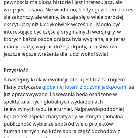
pewnością ma długą historię i jest interesująca, ale
wciąż jest pisana. Nie wiadomo, kiedy i gdzie ten proces
się zakończy, ale wiemy, że staje się o wiele bardziej
ekscytujący niż kiedykolwiek wcześniej. Mogło być
interesujące być częścią oryginalnych wersji gry, w
których każda osoba grająca była wygrana, ale teraz
mamy okazję wygrać duże jackpoty, a to stwarza
jeszcze lepsze wrażenia dla ludzi wokół świat.
Przyszłość
A następny krok w ewolucji loterii jest tuż za rogiem.
Plany dotyczące
globalnej loterii z dużymi jackpotami
są
już opracowywane. Losowania będą osadzone w
spektakularnych globalnych wydarzeniach
telewizyjnych typu teleturniej. Najprawdopodobniej
będzie też aspekt charytatywny, w którym globalna
publiczność wybierze spośród wielu projektów
humanitarnych, na które spora część dochodów z