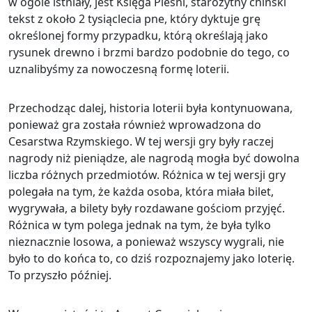
w ogóle istniały, jest Księga Pieśni, starożytny chiński
tekst z około 2 tysiąclecia pne, który dyktuje grę
określonej formy przypadku, którą określają jako
rysunek drewno i brzmi bardzo podobnie do tego, co
uznalibyśmy za nowoczesną formę loterii.
Przechodząc dalej, historia loterii była kontynuowana,
ponieważ gra została również wprowadzona do
Cesarstwa Rzymskiego. W tej wersji gry były raczej
nagrody niż pieniądze, ale nagrodą mogła być dowolna
liczba różnych przedmiotów. Różnica w tej wersji gry
polegała na tym, że każda osoba, która miała bilet,
wygrywała, a bilety były rozdawane gościom przyjęć.
Różnica w tym polega jednak na tym, że była tylko
nieznacznie losowa, a ponieważ wszyscy wygrali, nie
było to do końca to, co dziś rozpoznajemy jako loterię.
To przyszło później.