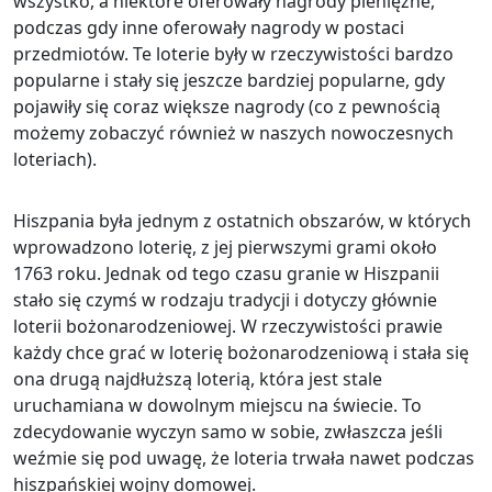
wszystko, a niektóre oferowały nagrody pieniężne,
podczas gdy inne oferowały nagrody w postaci
przedmiotów. Te loterie były w rzeczywistości bardzo
popularne i stały się jeszcze bardziej popularne, gdy
pojawiły się coraz większe nagrody (co z pewnością
możemy zobaczyć również w naszych nowoczesnych
loteriach).
Hiszpania była jednym z ostatnich obszarów, w których
wprowadzono loterię, z jej pierwszymi grami około
1763 roku. Jednak od tego czasu granie w Hiszpanii
stało się czymś w rodzaju tradycji i dotyczy głównie
loterii bożonarodzeniowej. W rzeczywistości prawie
każdy chce grać w loterię bożonarodzeniową i stała się
ona drugą najdłuższą loterią, która jest stale
uruchamiana w dowolnym miejscu na świecie. To
zdecydowanie wyczyn samo w sobie, zwłaszcza jeśli
weźmie się pod uwagę, że loteria trwała nawet podczas
hiszpańskiej wojny domowej.