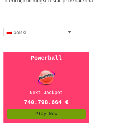
loterii będzie mogła zostać przeznaczona.
polski