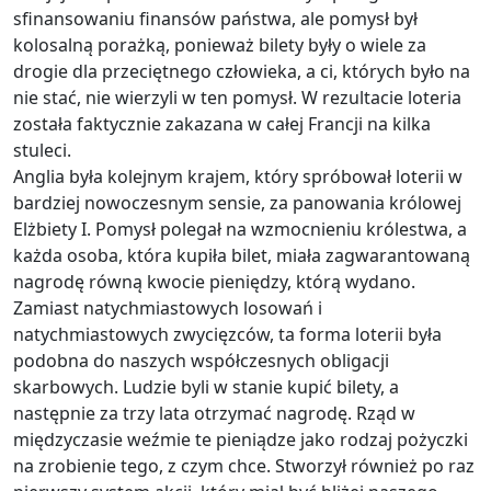
sfinansowaniu finansów państwa, ale pomysł był
kolosalną porażką, ponieważ bilety były o wiele za
drogie dla przeciętnego człowieka, a ci, których było na
nie stać, nie wierzyli w ten pomysł. W rezultacie loteria
została faktycznie zakazana w całej Francji na kilka
stuleci.
Anglia była kolejnym krajem, który spróbował loterii w
bardziej nowoczesnym sensie, za panowania królowej
Elżbiety I. Pomysł polegał na wzmocnieniu królestwa, a
każda osoba, która kupiła bilet, miała zagwarantowaną
nagrodę równą kwocie pieniędzy, którą wydano.
Zamiast natychmiastowych losowań i
natychmiastowych zwycięzców, ta forma loterii była
podobna do naszych współczesnych obligacji
skarbowych. Ludzie byli w stanie kupić bilety, a
następnie za trzy lata otrzymać nagrodę. Rząd w
międzyczasie weźmie te pieniądze jako rodzaj pożyczki
na zrobienie tego, z czym chce. Stworzył również po raz