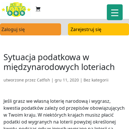
Zaloguj się
Zarejestruj się
Sytuacja podatkowa w
międzynarodowych loteriach
utworzone przez
Catfish
|
gru 11, 2020
| Bez kategorii
Jeśli grasz we własną loterię narodową i wygrasz,
kwestia podatków zależy od przepisów obowiązujących
w Twoim kraju. W niektórych krajach musisz płacić
podatki od wygranych na loterii powyżej określonej
kwoty, podczas gdy w innych wygrane na loterii są