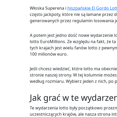
Włoska Superena i
hiszpańskie El Gordo Lo
często jackpoty, które nie są łamane przez 
generowanych przez regulamin losowania je
A potem jest jedno dość nowe wydarzenie lot
lotto EuroMillions. Ze względu na fakt, że ta
tych krajach jest wielu fanów lotto z pewnym
100 milionów euro.
Jeśli chcesz wiedzieć, które lotto ma obecn
stronie naszej strony. W tej kolumnie możes
według rozmiaru. Wybierz jeden z nich, po pr
Jak grać w te wydarzen
Te wydarzenia lotto były początkowo prze
uczestniczących krajów, ale nasza strona i