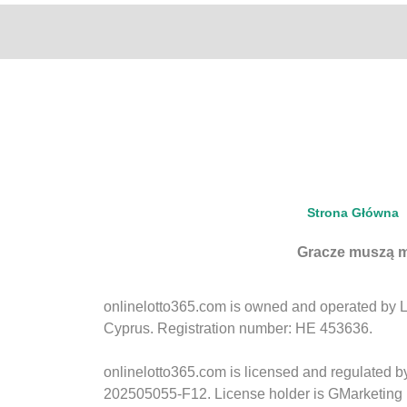
Strona Główna
Gracze muszą mi
onlinelotto365.com is owned and operated by LLL
Cyprus. Registration number: HE 453636.
onlinelotto365.com is licensed and regulated 
202505055-F12. License holder is GMarketing 