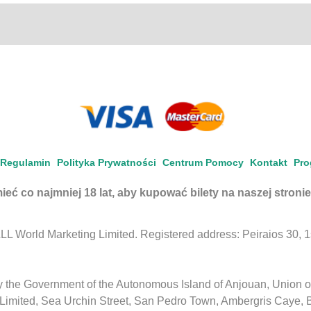
Regulamin
Polityka Prywatności
Centrum Pomocy
Kontakt
Pro
eć co najmniej 18 lat, aby kupować bilety na naszej stronie
 World Marketing Limited. Registered address: Peiraios 30, 1st 
by the Government of the Autonomous Island of Anjouan, Union 
Limited, Sea Urchin Street, San Pedro Town, Ambergris Caye, 