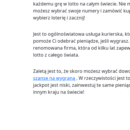
każdemu grę w lotto na całym świecie. Nie 
możesz wybrać swoje numery i zamówić kup
wybierz loterię i zacznij!
Jest to ogólnoświatowa usługa kurierska, któr
pomoże Ci odebrać pieniądze, jeśli wygrasz. 
renomowana firma, która od kilku lat zap
lotto z całego świata.
Zaletą jest to, że skoro możesz wybrać dowo
szanse na wygraną
. W rzeczywistości jest 
jackpot jest niski, zainwestuj te same pieni
innym kraju na świecie!