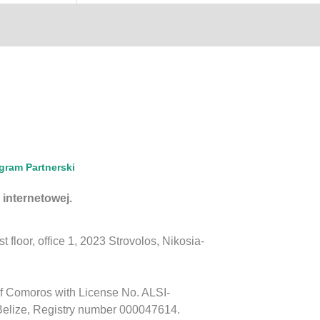
gram Partnerski
 internetowej.
floor, office 1, 2023 Strovolos, Nikosia-
of Comoros with License No. ALSI-
Belize, Registry number 000047614.