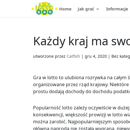
Home
Jak grać
Informacje
Każdy kraj ma swo
utworzone przez
Catfish
|
gru 4, 2020
| Bez kateg
Gra w lotto to ulubiona rozrywka na całym ś
organizowane przez rząd krajowy. Niektóre l
prostu dodają dochody do dochodu podatk
Popularność lotto zależy oczywiście w dużej
konsekwencji, większość prowizji w lotto wią
można zarobić. Najpopularniejszym sposobe
główna nagroda nie została wygrana, niewy