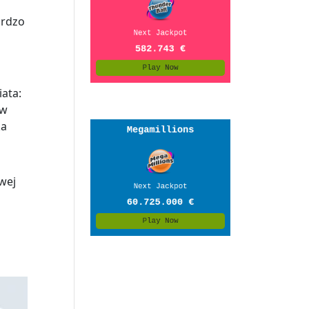
ardzo
iata:
 w
ka
wej