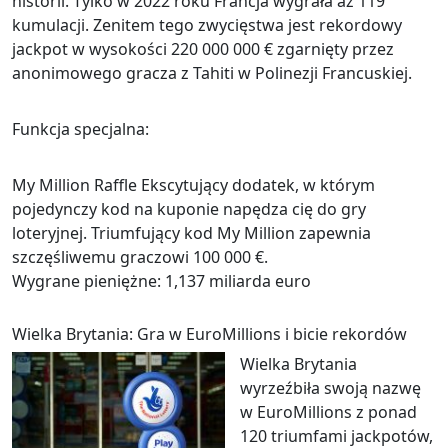
historii. Tylko w 2022 roku Francja wygrała aż 119
kumulacji. Zenitem tego zwycięstwa jest rekordowy
jackpot w wysokości 220 000 000 € zgarnięty przez
anonimowego gracza z Tahiti w Polinezji Francuskiej.
Funkcja specjalna:
My Million Raffle Ekscytujący dodatek, w którym
pojedynczy kod na kuponie napędza cię do gry
loteryjnej. Triumfujący kod My Million zapewnia
szczęśliwemu graczowi 100 000 €.
Wygrane pieniężne: 1,137 miliarda euro
Wielka Brytania: Gra w EuroMillions i bicie rekordów
Wielka Brytania
wyrzeźbiła swoją nazwę
w EuroMillions z ponad
120 triumfami jackpotów,