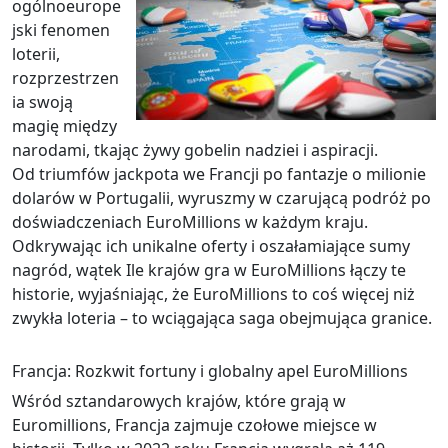
ogólnoeurope
jski fenomen
loterii,
rozprzestrzen
ia swoją
magię między
narodami, tkając żywy gobelin nadziei i aspiracji.
Od triumfów jackpota we Francji po fantazje o milionie
dolarów w Portugalii, wyruszmy w czarującą podróż po
doświadczeniach EuroMillions w każdym kraju.
Odkrywając ich unikalne oferty i oszałamiające sumy
nagród, wątek Ile krajów gra w EuroMillions łączy te
historie, wyjaśniając, że EuroMillions to coś więcej niż
zwykła loteria – to wciągająca saga obejmująca granice.
Francja: Rozkwit fortuny i globalny apel EuroMillions
Wśród sztandarowych krajów, które grają w
Euromillions, Francja zajmuje czołowe miejsce w