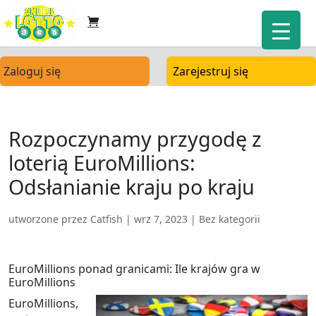
Zaloguj się
Zarejestruj się
Rozpoczynamy przygodę z
loterią EuroMillions:
Odsłanianie kraju po kraju
utworzone przez
Catfish
|
wrz 7, 2023
| Bez kategorii
EuroMillions ponad granicami: Ile krajów gra w
EuroMillions
EuroMillions,