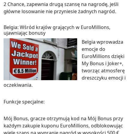
2 Chance, zapewnia drugą szansę na nagrodę, jeśli
główne losowanie nie przyniesie żadnych nagród.
Belgia: Wśród krajów grających w EuroMillions,
ujawniając bonusy
Belgia wprowadza
emocje do
EuroMillions dzięki
My Bonus i Joker+,
tworząc atmosferę
dreszczyku emocji i
oczekiwania.
Funkcje specjalne:
Mój Bonus, gracze otrzymują kod na Mój Bonus przy
każdym zakupie kuponu EuroMillions, odblokowując
wiele szans na wygranie nagród w wysokości 500 €.