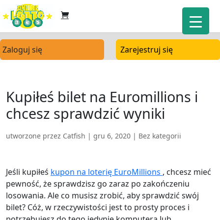
Zaloguj się
Zarejestruj się
Kupiłeś bilet na Euromillions i
chcesz sprawdzić wyniki
utworzone przez
Catfish
|
gru 6, 2020
| Bez kategorii
Jeśli kupiłeś
kupon na loterię EuroMillions
, chcesz mieć
pewność, że sprawdzisz go zaraz po zakończeniu
losowania. Ale co musisz zrobić, aby sprawdzić swój
bilet? Cóż, w rzeczywistości jest to prosty proces i
potrzebujesz do tego jedynie komputera lub