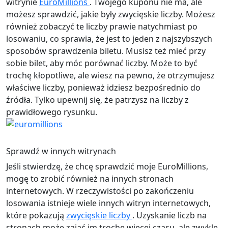
witrynie
EuroMillions
. Twojego kuponu nie ma, ale
możesz sprawdzić, jakie były zwycięskie liczby. Możesz
również zobaczyć te liczby prawie natychmiast po
losowaniu, co sprawia, że ​​jest to jeden z najszybszych
sposobów sprawdzenia biletu. Musisz też mieć przy
sobie bilet, aby móc porównać liczby. Może to być
trochę kłopotliwe, ale wiesz na pewno, że otrzymujesz
właściwe liczby, ponieważ idziesz bezpośrednio do
źródła. Tylko upewnij się, że patrzysz na liczby z
prawidłowego rysunku.
Sprawdź w innych witrynach
Jeśli stwierdzę, że chcę sprawdzić moje EuroMillions,
mogę to zrobić również na innych stronach
internetowych. W rzeczywistości po zakończeniu
losowania istnieje wiele innych witryn internetowych,
które pokazują
zwycięskie liczby
. Uzyskanie liczb na
stronach może zająć im trochę więcej czasu, ale zwykle