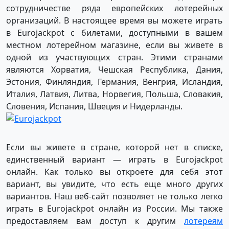
сотрудничестве ряда европейских лотерейных
организаций. В настоящее время вы можете играть
в Eurojackpot с билетами, доступными в вашем
местном лотерейном магазине, если вы живете в
одной из участвующих стран. Этими странами
являются Хорватия, Чешская Республика, Дания,
Эстония, Финляндия, Германия, Венгрия, Исландия,
Италия, Латвия, Литва, Норвегия, Польша, Словакия,
Словения, Испания, Швеция и Нидерланды.
Если вы живете в стране, которой нет в списке,
единственный вариант — играть в Eurojackpot
онлайн. Как только вы откроете для себя этот
вариант, вы увидите, что есть еще много других
вариантов. Наш веб-сайт позволяет не только легко
играть в Eurojackpot онлайн из России. Мы также
предоставляем вам доступ к другим
лотереям