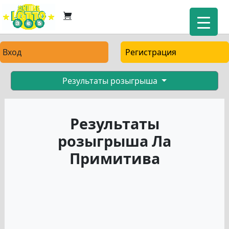
Вход
Регистрация
Результаты розыгрыша
Результаты
розыгрыша Ла
Примитива