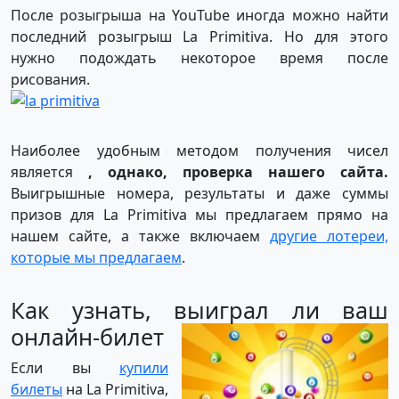
После розыгрыша на YouTube иногда можно найти
последний розыгрыш La Primitiva. Но для этого
нужно подождать некоторое время после
рисования.
Наиболее удобным методом получения чисел
является
, однако,
проверка нашего сайта
.
Выигрышные номера, результаты и даже суммы
призов для La Primitiva мы предлагаем прямо на
нашем сайте, а также включаем
другие лотереи,
которые мы предлагаем
.
Как узнать, выиграл ли ваш
онлайн-билет
Если вы
купили
билеты
на La Primitiva,