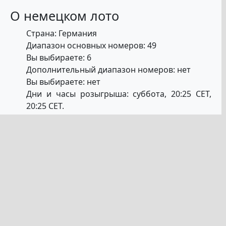
О немецком лото
Страна: Германия
Диапазон основных номеров: 49
Вы выбираете: 6
Дополнительный диапазон номеров: нет
Вы выбираете: нет
Дни и часы розыгрыша: суббота, 20:25 CET,
20:25 CET.
Минимальный джекпот: 1 миллион евро.
Максимальное ограничение джекпота: без
ограничения
Вероятность выигрыша джекпота: 1 из 125
854 344
Вероятность выигрыша второго уровня: 1 из
13 983 816
Вероятность выигрыша на любом уровне: 1
из 31