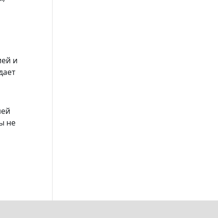
ией и
дает
ней
ы не