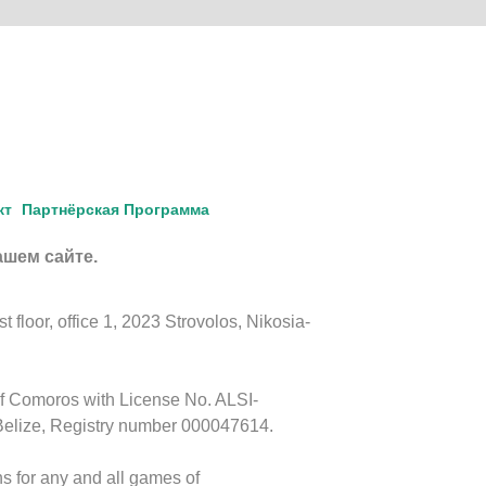
кт
Партнёрская Программа
ашем сайте.
floor, office 1, 2023 Strovolos, Nikosia-
of Comoros with License No. ALSI-
Belize, Registry number 000047614.
s for any and all games of