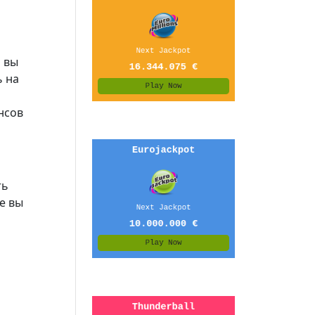
а вы
ь на
нсов
ть
е вы