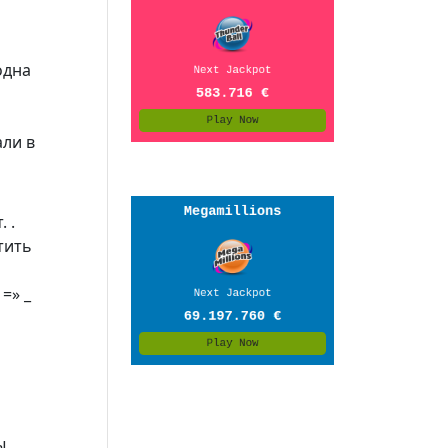
одна
али в
 .
тить
=» _
ы,