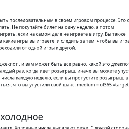
быть последовательным в своем игровом процессе. Это 
ать. Не покупайте билет на одну неделю, а потом
грать, если на самом деле не играете в игру. Вы также
какие игры вы играете, и следить за тем, чтобы вы игр
реходили от одной игры к другой.
екпот , и вам может быть все равно, какой это джекпот.
 каждый раз, когда идет розыгрыш, иначе вы можете упус
 числа каждую неделю, если вы пропустите розыгрыш, в
ься, что вы упустили свой шанс. medium = ol365 «target 
 холодное
маете. Холодные числа выпадают реже. С другой сторон