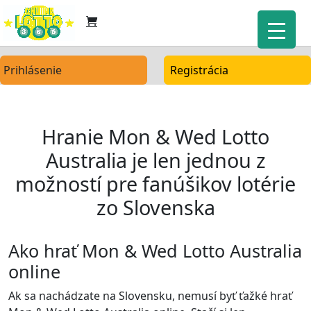
Prihlásenie
Registrácia
Hranie Mon & Wed Lotto
Australia je len jednou z
možností pre fanúšikov lotérie
zo Slovenska
Ako hrať Mon & Wed Lotto Australia
online
Ak sa nachádzate na Slovensku, nemusí byť ťažké hrať