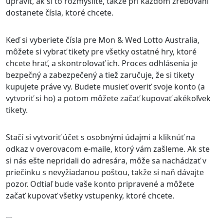
upraviť, ak si to rozmyslíte, takže pri každom žrebovaní
dostanete čísla, ktoré chcete.
Keď si vyberiete čísla pre Mon & Wed Lotto Australia,
môžete si vybrať tikety pre všetky ostatné hry, ktoré
chcete hrať, a skontrolovať ich. Proces odhlásenia je
bezpečný a zabezpečený a tiež zaručuje, že si tikety
kupujete práve vy. Budete musieť overiť svoje konto (a
vytvoriť si ho) a potom môžete začať kupovať akékoľvek
tikety.
Stačí si vytvoriť účet s osobnými údajmi a kliknúť na
odkaz v overovacom e-maile, ktorý vám zašleme. Ak ste
si nás ešte nepridali do adresára, môže sa nachádzať v
priečinku s nevyžiadanou poštou, takže si naň dávajte
pozor. Odtiaľ bude vaše konto pripravené a môžete
začať kupovať všetky vstupenky, ktoré chcete.