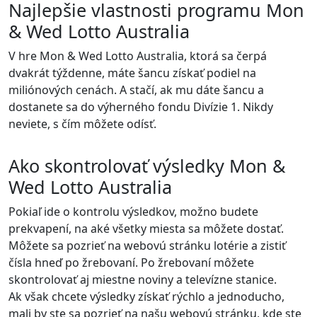
Najlepšie vlastnosti programu Mon
& Wed Lotto Australia
V hre Mon & Wed Lotto Australia, ktorá sa čerpá
dvakrát týždenne, máte šancu získať podiel na
miliónových cenách. A stačí, ak mu dáte šancu a
dostanete sa do výherného fondu Divízie 1. Nikdy
neviete, s čím môžete odísť.
Ako skontrolovať výsledky Mon &
Wed Lotto Australia
Pokiaľ ide o kontrolu výsledkov, možno budete
prekvapení, na aké všetky miesta sa môžete dostať.
Môžete sa pozrieť na webovú stránku lotérie a zistiť
čísla hneď po žrebovaní. Po žrebovaní môžete
skontrolovať aj miestne noviny a televízne stanice.
Ak však chcete výsledky získať rýchlo a jednoducho,
mali by ste sa pozrieť na našu webovú stránku, kde ste