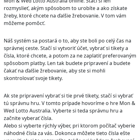
Mon & Wed Lotto Australia online. Stačí si len
rozmyslieť, akým spôsobom to urobíte a ako získate
žreby, ktoré chcete na ďalšie žrebovanie. V tom vám
môžeme pomôcť.
Náš systém sa postará o to, aby ste boli po celý čas na
správnej ceste. Stačí si vytvoriť účet, vybrať si tikety a
čísla, ktoré chcete, a potom za ne zaplatiť preferovaným
spôsobom platby. Len tak budete pripravení a budete
čakať na ďalšie žrebovanie, aby ste si mohli
skontrolovať svoje tikety.
Ak ste pripravení vybrať si tie prvé tikety, stačí si vybrať
tú správnu hru. V tomto prípade hovoríme o hre Mon &
Wed Lotto Australia. Vyberte si teda správnu hru a
začnite vyberať čísla.
Alebo si vyberte rýchly výber, pri ktorom počítač vyberie
náhodné čísla za vás. Dokonca môžete tieto čísla ešte