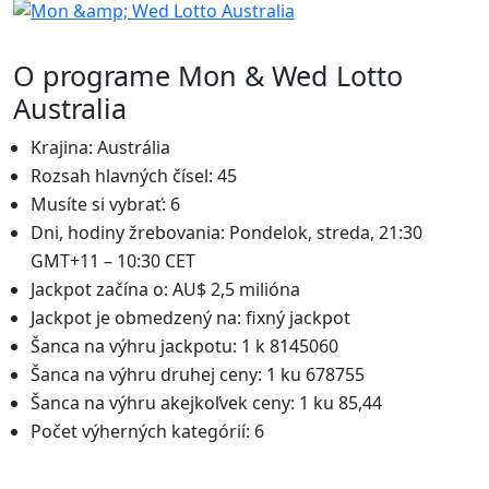
O programe Mon & Wed Lotto
Australia
Krajina: Austrália
Rozsah hlavných čísel: 45
Musíte si vybrať: 6
Dni, hodiny žrebovania: Pondelok, streda, 21:30
GMT+11 – 10:30 CET
Jackpot začína o: AU$ 2,5 milióna
Jackpot je obmedzený na: fixný jackpot
Šanca na výhru jackpotu: 1 k 8145060
Šanca na výhru druhej ceny: 1 ku 678755
Šanca na výhru akejkoľvek ceny: 1 ku 85,44
Počet výherných kategórií: 6