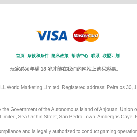
首页
条款和条件
隐私政策
帮助中心
联系
联盟计划
玩家必须年满 18 岁才能在我们的网站上购买彩票。
 World Marketing Limited. Registered address: Peiraios 30, 1st 
by the Government of the Autonomous Island of Anjouan, Union 
Limited, Sea Urchin Street, San Pedro Town, Ambergris Caye, 
ompliance and is legally authorized to conduct gaming operation