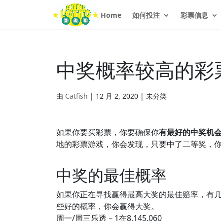
Home
如何投注
彩票信息
中奖概率较高的彩
由
Catfish
|
12 月 2, 2020
| 未分类
如果你要买彩票，你要确保你
有最好的中奖机
地的彩票游戏，你会发现，只要中了二等奖，
中奖的最佳概率
如果你正在寻找赢得最高大奖的最佳赔率，有
些好的概率，你会赢得大奖。
周一/周三乐透 – 1在8,145,060