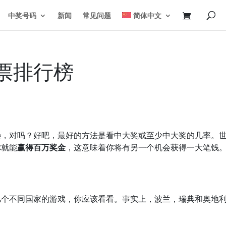
中奖号码
新闻
常见问题
简体中文
票排行榜
会
，对吗？好吧，最好的方法是看中大奖或至少中大奖的几率。
你就能
赢得百万奖金
，这意味着你将有另一个机会获得一大笔钱
几个不同国家的游戏，你应该看看。事实上，波兰，瑞典和奥地