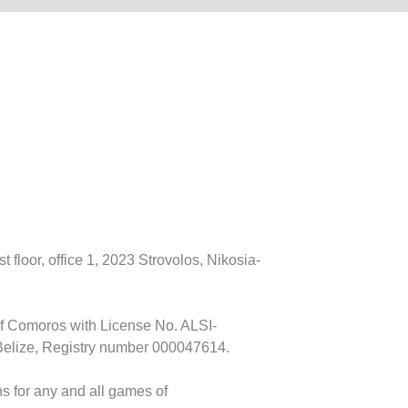
floor, office 1, 2023 Strovolos, Nikosia-
of Comoros with License No. ALSI-
Belize, Registry number 000047614.
s for any and all games of