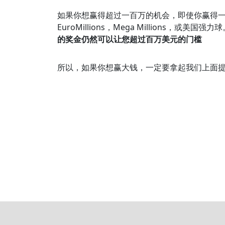
如果你想赢得超过一百万的机会，即使你赢得一个较
EuroMillions，Mega Millions
的奖金仍然可以让您超过百万美元的门槛
所以，如果你想赢大钱，一定要拿起我们上面