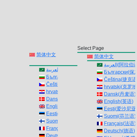
Select Page
简体中文
简体中文
العربية
(
阿拉伯
العربية
(
阿拉伯语
)
Български
(
保
Български
(
保加利亚语
)
Čeština
(
捷克语
Čeština
(
捷克语
)
hrvatski
(
克罗地
hrvatski
(
克罗地亚语
)
Dansk
(
丹麦语
)
Dansk
(
丹麦语
)
English
(
英语
)
English
(
英语
)
Eesti
(
爱沙尼亚
Eesti
(
爱沙尼亚语
)
Suomi
(
芬兰语
)
Suomi
(
芬兰语
)
Français
(
法语
)
Français
(
法语
)
Deutsch
(
德语
)
Deutsch
(
德语
)