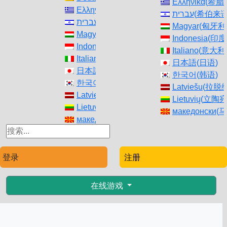
Ελληνικά
(
希腊
Ελληνικά
(
希腊语
)
עברית
(
希伯来
עברית
(
希伯来语
)
Magyar
(
匈牙利
Magyar
(
匈牙利语
)
Indonesia
(
印度
Indonesia
(
印度尼西亚语
)
Italiano
(
意大利
Italiano
(
意大利语
)
日本語
(
日语
)
日本語
(
日语
)
한국어
(
韩语
)
한국어
(
韩语
)
Latviešu
(
拉脱
Latviešu
(
拉脱维亚语
)
Lietuvių
(
立陶
Lietuvių
(
立陶宛语
)
македонски
(
马
македонски
(
马其顿语
)
Norsk bokmål
(
Norsk bokmål
(
挪威布克莫尔语
)
فارسی
(
波斯语
)
فارسی
(
波斯语
)
polski
(
波兰语
)
登录
polski
(
波兰语
注册
)
Português
(
葡
Português
(
葡萄牙语（葡萄牙）
)
Română
(
罗马
Română
(
罗马尼亚语
)
在线游戏
Русский
(
俄语
)
Русский
(
俄语
)
српски
(
赛尔维
српски
(
赛尔维亚语
)
Slovenčina
(
斯
Slovenčina
(
斯拉夫语
)
Slovenščina
(