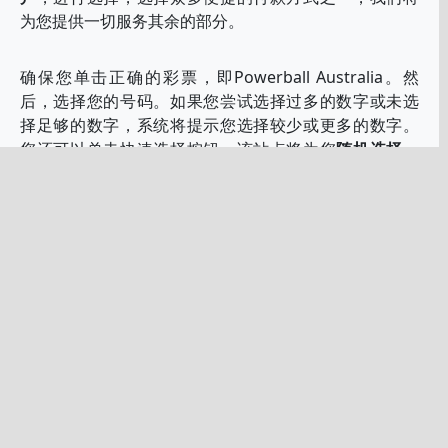
为您提供一切服务其余的部分。
确保您单击正确的彩票，即Powerball Australia。然
后，选择您的号码。如果您尝试选择过多的数字或未选
择足够的数字，系统将提示您选择较少或更多的数字。
您还可以单击快速选择按钮，该站点将为您
随机选择一
些号码</ strong>。如果您不喜欢这些数字，仍然可以
手动编辑它们。
还有许多玩家喜欢使用的方法-快速选择功能。或者，您
可以手动使用一些您喜欢的数字，然后让随机数生成器
为您选择其余的数字。
之后，您可以选择另一张彩票，玩更多乐透彩票，并将
其添加到您的订单中。然后，单击以签出并安全地支付
门票。目前，您必须在我们这里创建一个帐户。当然，
您也可以先创建您的帐户，然后开始订购机票。