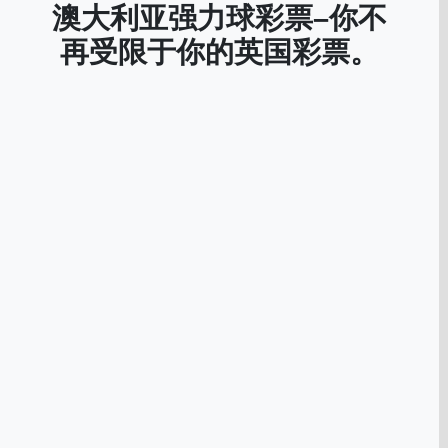
Slovenščina
(
斯洛文尼亚语
)
澳大利亚强力球彩票–你不
Swahili
Swahili
Svenska
(
瑞典
再受限于你的英国彩票。
Svenska
(
瑞典语
)
Español
(
西班
Español
(
西班牙语
)
Türkçe
(
土耳其
Türkçe
(
土耳其语
)
Українська
(
乌
Українська
(
乌克兰语
)