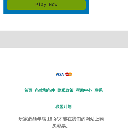
首页
条款和条件
隐私政策
帮助中心
联系
联盟计划
玩家必须年满 18 岁才能在我们的网站上购
买彩票。