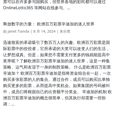
票可以在许多参与国购买，但世界各地的彩民都可以通过
OnlineLotto365 等网站在线参与。...
释放数字的力量： 欧洲百万彩票辛迪加的迷人世界
由
Janet Tianda
|
8 月 14, 2024
| 未分类
迅速致富的承诺吸引了数百万人的兴趣。欧洲百万彩票是国
际彩票中的佼佼者，它所承诺的大奖可以改变人们的生活，
让梦想成真。但是，如果您不需要支付更多的钱就能提高中
奖率呢？了解欧洲百万彩票辛迪加的迷人世界，这是一种集
策略、运气和友谊于一身的制胜策略。 什么是欧洲百万彩票
辛迪加？ 欧洲百万彩票辛迪加是指将资金组合在一起，一次
购买多张彩票的人的集合。通过合作，成员可以购买比单独
购买更多的彩票，从而提高中奖机会。如果集团的号码被叫
中，成员们将根据自己的出资额平分奖金。 辛迪加的机制 欧
洲百万彩票辛迪加的概念很简单，但其执行却需要一些协
调：...