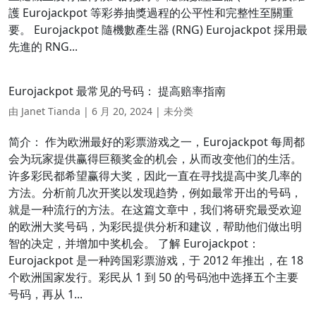
護 Eurojackpot 等彩券抽獎過程的公平性和完整性至關重
要。 Eurojackpot 隨機數產生器 (RNG) Eurojackpot 採用最
先進的 RNG...
Eurojackpot 最常见的号码： 提高赔率指南
由
Janet Tianda
|
6 月 20, 2024
| 未分类
简介： 作为欧洲最好的彩票游戏之一，Eurojackpot 每周都
会为玩家提供赢得巨额奖金的机会，从而改变他们的生活。
许多彩民都希望赢得大奖，因此一直在寻找提高中奖几率的
方法。分析前几次开奖以发现趋势，例如最常开出的号码，
就是一种流行的方法。在这篇文章中，我们将研究最受欢迎
的欧洲大奖号码，为彩民提供分析和建议，帮助他们做出明
智的决定，并增加中奖机会。 了解 Eurojackpot：
Eurojackpot 是一种跨国彩票游戏，于 2012 年推出，在 18
个欧洲国家发行。彩民从 1 到 50 的号码池中选择五个主要
号码，再从 1...