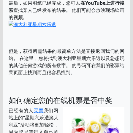
已经有的人
买票
我们网
站上的“星期六乐透澳大
利亚”活动将更加轻松，
因为您只需进入自己的
帐户即可。 登录并签出
存储票证的页面。 您不
仅可以找到您的彩票号
码，还可以找到您玩过的任何游戏的中奖号码。
在这里，您可以寻找匹配项，我们会为您标记不同的颜
色。 这样一来，您就可以看到自己赢了多少，也可以看
到帐户中的钱。 如果少于2500欧元，我们已经为您存
入了相应的款项，因此您无需执行任何操作。
周六澳大利亚乐透结果档案