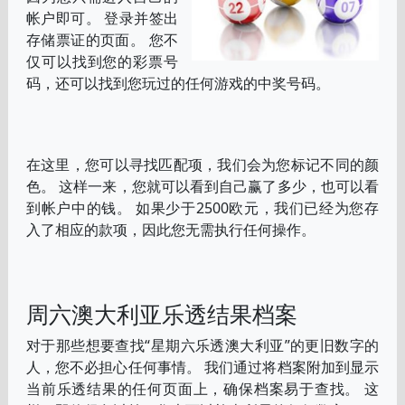
对于那些想要查找“星期六乐透澳大利亚”的更旧数字的
人，您不必担心任何事情。 我们通过将档案附加到显示
当前乐透结果的任何页面上，确保档案易于查找。 这
样，即使很久以前，您也可以检查所需的任何数字。
我的票赢了，接下来怎么办？
我们已经讨论过您可能会从彩票中获得的奖金。 如果这
些奖金少于2500欧元，则无需采取任何措施即可领取奖
金。 我们会立即将钱存入您的玩家帐户。 如果彩金超
过2500欧元，我们将帮助您完成领取彩金的过程。
另外请记住，只要至少有10欧元，您就可以提取帐户中
的任何资金。 您需要做的就是选择您之前在帐户中使用
过的付款方式，并为我们的付款处理者填写一些验证表