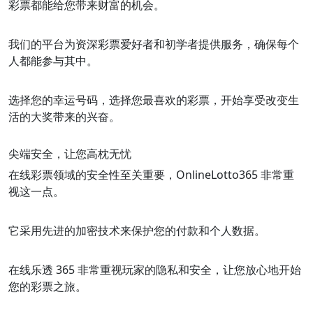
彩票都能给您带来财富的机会。
我们的平台为资深彩票爱好者和初学者提供服务，确保每个
人都能参与其中。
选择您的幸运号码，选择您最喜欢的彩票，开始享受改变生
活的大奖带来的兴奋。
尖端安全，让您高枕无忧
在线彩票领域的安全性至关重要，OnlineLotto365 非常重
视这一点。
它采用先进的加密技术来保护您的付款和个人数据。
在线乐透 365 非常重视玩家的隐私和安全，让您放心地开始
您的彩票之旅。