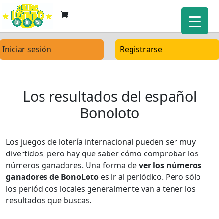
Iniciar sesión
Registrarse
Los resultados del español
Bonoloto
Los juegos de lotería internacional pueden ser muy
divertidos, pero hay que saber cómo comprobar los
números ganadores. Una forma de
ver los números
ganadores de BonoLoto
es ir al periódico. Pero sólo
los periódicos locales generalmente van a tener los
resultados que buscas.