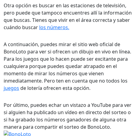
Otra opción es buscar en las estaciones de televisión,
pero puede que tampoco encuentres allí la información
que buscas. Tienes que vivir en el área correcta y saber
cuándo buscar
los números.
A continuación, puedes mirar el sitio web oficial de
BonoLoto para ver si ofrecen un dibujo en vivo en línea.
Para los juegos que lo hacen puede ser excitante para
cualquiera porque puedes quedar atrapado en el
momento de mirar los números que vienen
inmediatamente. Pero ten en cuenta que no todos los
juegos
de lotería ofrecen esta opción.
Por último, puedes echar un vistazo a YouTube para ver
si alguien ha publicado un vídeo en directo del sorteo o
si ha grabado los números ganadores de alguna otra
manera para compartir el sorteo de BonoLoto.