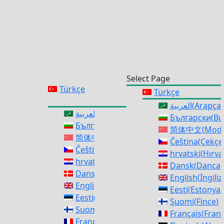
Select Page
Türkçe
Türkçe
العربية
(
Arapça
)
العربية
(
Arapça
)
Български
(
Bu
Български
(
Bulgarca
)
简体中文
(
Mode
简体中文
(
Modern Çince
)
Čeština
(
Çekçe
Čeština
(
Çekçe
)
hrvatski
(
Hırva
hrvatski
(
Hırvatça
)
Dansk
(
Danca
)
Dansk
(
Danca
)
English
(
İngili
English
(
İngilizce
)
Eesti
(
Estonya d
Eesti
(
Estonya dili
)
Suomi
(
Fince
)
Suomi
(
Fince
)
Français
(
Frans
Français
(
Fransızca
)