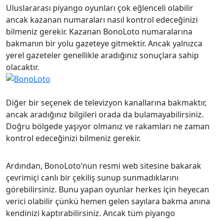
Slovenčina
(
Slav dili
)
Slovenščina
(
Sl
Uluslararası piyango oyunları çok eğlenceli olabilir
Slovenščina
(
Sloven dili
)
Swahili
ancak kazanan numaraları nasıl kontrol edeceğinizi
Swahili
Svenska
(
İsveç
bilmeniz gerekir. Kazanan BonoLoto numaralarına
Svenska
(
İsveççe
)
Español
(
İspan
bakmanın bir yolu gazeteye gitmektir. Ancak yalnızca
Español
(
İspanyolca
)
Українська
(
U
yerel gazeteler genellikle aradığınız sonuçlara sahip
Українська
(
Ukraynaca
)
olacaktır.
Diğer bir seçenek de televizyon kanallarına bakmaktır,
ancak aradığınız bilgileri orada da bulamayabilirsiniz.
Doğru bölgede yaşıyor olmanız ve rakamları ne zaman
kontrol edeceğinizi bilmeniz gerekir.
Ardından, BonoLoto’nun resmi web sitesine bakarak
çevrimiçi canlı bir çekiliş sunup sunmadıklarını
görebilirsiniz. Bunu yapan oyunlar herkes için heyecan
verici olabilir çünkü hemen gelen sayılara bakma anına
kendinizi kaptırabilirsiniz. Ancak tüm piyango