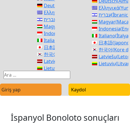
Deutsch
(
Alma
Deutsch
(
Almanca
)
Ελληνικά
(
Yun
Ελληνικά
(
Yunanca
)
עברית
(
İbranic
עברית
(
İbranice
)
Magyar
(
Maca
Magyar
(
Macarca
)
Indonesia
(
End
Indonesia
(
Endonezya dili
)
Italiano
(
İtalya
Italiano
(
İtalyanca
)
日本語
(
Japonc
日本語
(
Japonca
)
한국어
(
Kore dil
한국어
(
Kore dili
)
Latviešu
(
Leto
Latviešu
(
Letonca
)
Lietuvių
(
Litva
Lietuvių
(
Litvanyaca
)
македонски
(
M
македонски
(
Makedonyaca
)
Norsk bokmål
Norsk bokmål
(
Bokmal Norveç dili
)
فارسی
(
Farsça
)
فارسی
(
Farsça
)
Giriş yap
Kaydol
polski
(
Polony
polski
(
Polonyaca
)
Português
(
Por
Português
(
Portekizce, Portekiz
)
Română
(
Rum
Română
(
Rumence
)
Русский
(
Rusç
İspanyol Bonoloto sonuçları
Русский
(
Rusça
)
српски
(
Sırpça
српски
(
Sırpça
)
Slovenčina
(
Sla