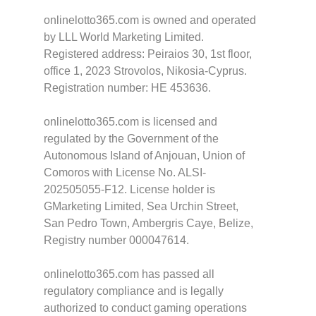
onlinelotto365.com is owned and operated
by LLL World Marketing Limited.
Registered address: Peiraios 30, 1st floor,
office 1, 2023 Strovolos, Nikosia-Cyprus.
Registration number: HE 453636.
onlinelotto365.com is licensed and
regulated by the Government of the
Autonomous Island of Anjouan, Union of
Comoros with License No. ALSI-
202505055-F12. License holder is
GMarketing Limited, Sea Urchin Street,
San Pedro Town, Ambergris Caye, Belize,
Registry number 000047614.
onlinelotto365.com has passed all
regulatory compliance and is legally
authorized to conduct gaming operations