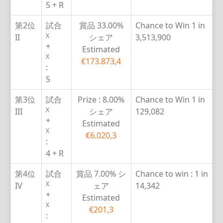
5 + R
第2位
試合
賞品
33.00%
Chance to Win
1 in
X
II
シェア
3,513,900
+
Estimated
X
€173.873,4
:
5
第3位
試合
Prize :
8.00%
Chance to Win
1 in
X
III
シェア
129,082
+
Estimated
X
€6.020,3
:
4 + R
第4位
試合
賞品
7.00% シ
Chance to win :
1 in
X
IV
ェア
14,342
+
Estimated
X
€201,3
: