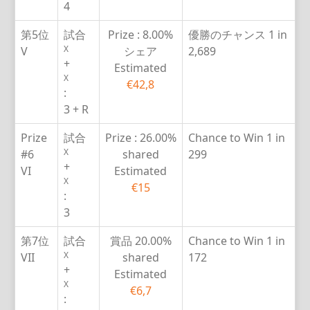
4
第5位
試合
Prize :
8.00%
優勝のチャンス
1 in
X
V
シェア
2,689
+
Estimated
X
€42,8
:
3 + R
Prize
試合
Prize :
26.00%
Chance to Win
1 in
X
#6
shared
299
+
VI
Estimated
X
€15
:
3
第7位
試合
賞品
20.00%
Chance to Win
1 in
X
VII
shared
172
+
Estimated
X
€6,7
: