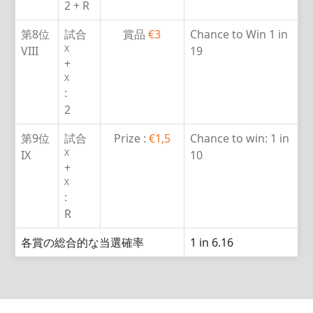
2 + R
第8位
試合
賞品
€3
Chance to Win
1 in
X
VIII
19
+
X
:
2
第9位
試合
Prize :
€1,5
Chance to win:
1 in
X
IX
10
+
X
:
R
各賞の総合的な当選確率
1 in 6.16