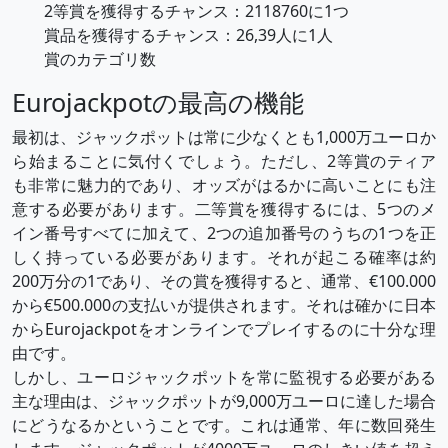
2等賞を獲得するチャンス：2118760に1つ
賞品を獲得するチャンス：26,39人に1人
賞のカテゴリ数
Eurojackpotの最高の機能
最初は、ジャックポットは常に少なくとも1,000万ユーロか
ら始まることに気付くでしょう。ただし、2等賞のティア
も非常に魅力的であり、オッズがはるかに高いことにも注
意する必要があります。二等賞を獲得するには、5つのメ
イン番号すべてに加えて、2つの追加番号のうちの1つを正
しく持っている必要があります。それが起こる確率は約
200万分の1であり、その賞を獲得すると、通常、€100.000
から€500.000の支払いが提供されます。それは確かに日本
からEurojackpotをオンラインでプレイするのに十分な理
由です。
しかし、ユーロジャックポットを常に監視する必要がある
主な理由は、ジャックポットが9,000万ユーロに達した場合
にどうなるかということです。これは通常、年に数回発生