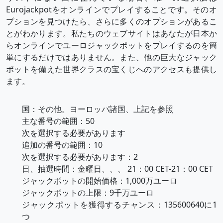
Eurojackpotをオンラインでプレイすることです。そのオ
プションを見つけたら、さらに多くのオプションがあるこ
とがわかります。私たちのウェブサイトはあなたが日本か
らオンラインでユーロジャックポットをプレイするのを簡
単にするだけではありません。また、他の巨大なジャック
ポットを備えた世界クラスの宝くじへのアクセスも提供し
ます。
国：その他。ヨーロッパ諸国、上記を参照
主な番号の範囲：50
次を選択する必要があります
追加の番号の範囲：10
次を選択する必要があります：2
日、抽選時間：金曜日、、、 21：00 CET-21：00 CET
ジャックポットの開始価格：1,000万ユーロ
ジャックポットの上限：9千万ユーロ
ジャックポットを獲得するチャンス：135600640に1
つ