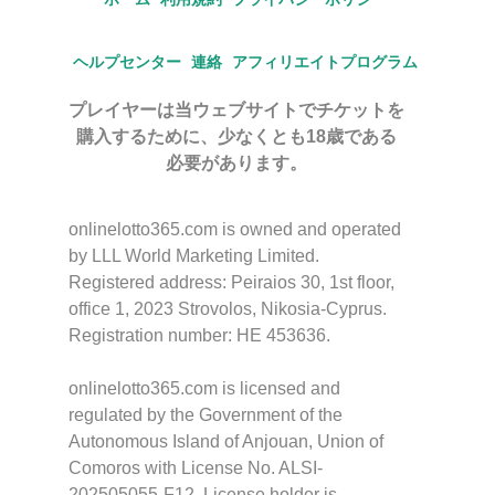
ヘルプセンター
連絡
アフィリエイトプログラム
プレイヤーは当ウェブサイトでチケットを
購入するために、少なくとも18歳である
必要があります。
onlinelotto365.com is owned and operated
by LLL World Marketing Limited.
Registered address: Peiraios 30, 1st floor,
office 1, 2023 Strovolos, Nikosia-Cyprus.
Registration number: HE 453636.
onlinelotto365.com is licensed and
regulated by the Government of the
Autonomous Island of Anjouan, Union of
Comoros with License No. ALSI-
202505055-F12. License holder is