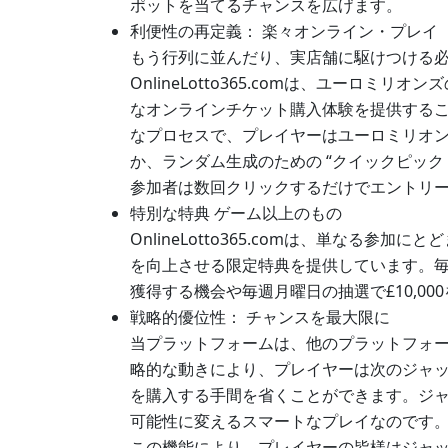
ポットを当てるチャンスを広げます。
利便性の再定義： 楽々オンライン・プレイ
もう行列に並んだり、実店舗に駆けつける
OnlineLotto365.comは、ユーロミ
なオンラインチケット購入体験を提供する
なプロセスで、プレイヤーはユーロミリオ
か、ランダム生成のための “クイックピック
参加者は数回クリックするだけでエントリ
特別な特典 ゲーム以上のもの
OnlineLotto365.comは、単なる参加にと
を向上させる限定特典を提供しています。毎
獲得する機会や毎週月曜日の抽選で£10,0
戦略的優位性： チャンスを最大限に
当プラットフォームは、他のプラットフォ
略的な動きにより、プレイヤーは次のジャ
を購入する手間を省くことができます。ジ
可能性に変えるスマートなプレイなのです
この機能により、プレイヤーの皆様はジャ