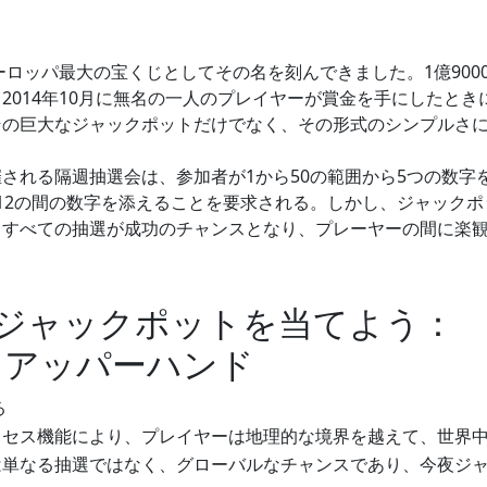
ーロッパ最大の宝くじとしてその名を刻んできました。1億900
2014年10月に無名の一人のプレイヤーが賞金を手にしたとき
その巨大なジャックポットだけでなく、その形式のシンプルさ
される隔週抽選会は、参加者が1から50の範囲から5つの数字
12の間の数字を添えることを要求される。しかし、ジャックポ
、すべての抽選が成功のチャンスとなり、プレーヤーの間に楽
ジャックポットを当てよう：
comとアッパーハンド
る
クセス機能により、プレイヤーは地理的な境界を越えて、世界
は単なる抽選ではなく、グローバルなチャンスであり、今夜ジ