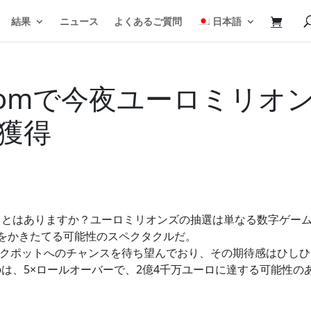
結果
ニュース
よくあるご質問
日本語
365.comで今夜ユーロミリオ
獲得
ことはありますか？ユーロミリオンズの抽選は単なる数字ゲー
をかきたてる可能性のスペクタクルだ。
ャックポットへのチャンスを待ち望んでおり、その期待感はひし
は、5×ロールオーバーで、2億4千万ユーロに達する可能性の