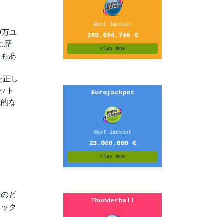
0万ユ
に歴
にもあ
を正し
ット
観的な
中のど
ャック