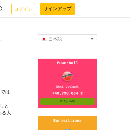
サインアップ
ログイン
ン
日本語
ムでは
ひしと
ある大