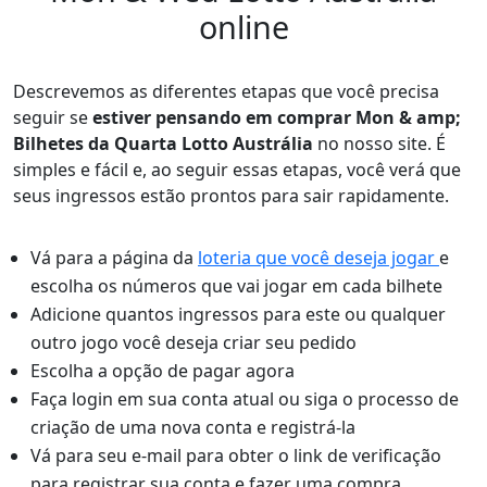
Slovenščina
(
Esloveno
)
Swahili
online
Swahili
Svenska
(
Suec
Svenska
(
Sueco
)
Español
(
Espa
Español
(
Espanhol
)
Türkçe
(
Turco
)
Descrevemos as diferentes etapas que você precisa
Türkçe
(
Turco
)
Українська
(
U
seguir se
estiver pensando em comprar Mon & amp;
Українська
(
Ucraniano
)
Bilhetes da Quarta Lotto Austrália
no nosso site. É
simples e fácil e, ao seguir essas etapas, você verá que
seus ingressos estão prontos para sair rapidamente.
Vá para a página da
loteria que você deseja jogar
e
escolha os números que vai jogar em cada bilhete
Adicione quantos ingressos para este ou qualquer
outro jogo você deseja criar seu pedido
Escolha a opção de pagar agora
Faça login em sua conta atual ou siga o processo de
criação de uma nova conta e registrá-la
Vá para seu e-mail para obter o link de verificação
para registrar sua conta e fazer uma compra