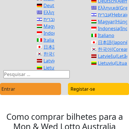
Deutsch
(
Alem
Deutsch
(
Alemão
)
Ελληνικά
(
Gre
Ελληνικά
(
Grego
)
עברית
(
Hebrai
עברית
(
Hebraico
)
Magyar
(
Húng
Magyar
(
Húngaro
)
Indonesia
(
Ind
Indonesia
(
Indonésio
)
Italiano
Italiano
日本語
(
Japonê
日本語
(
Japonês
)
한국어
(
Corea
한국어
(
Coreano
)
Latviešu
(
Letã
Latviešu
(
Letão
)
Lietuvių
(
Litua
Lietuvių
(
Lituano
)
македонски
(
M
македонски
(
Macedônio
)
Norsk bokmål
Norsk bokmål
(
Norueguês
)
فارسی
(
Persa
)
فارسی
(
Persa
)
Entrar
Registar-se
polski
(
Polonê
polski
(
Polonês
)
Română
(
Rom
Română
(
Romeno
)
Русский
(
Russ
Русский
(
Russo
)
српски
(
Sérvio
Como comprar bilhetes para a
српски
(
Sérvio
)
Slovenčina
(
Es
Slovenčina
(
Eslavo
)
Mon & Wed Lotto Australia
Slovenščina
(
E