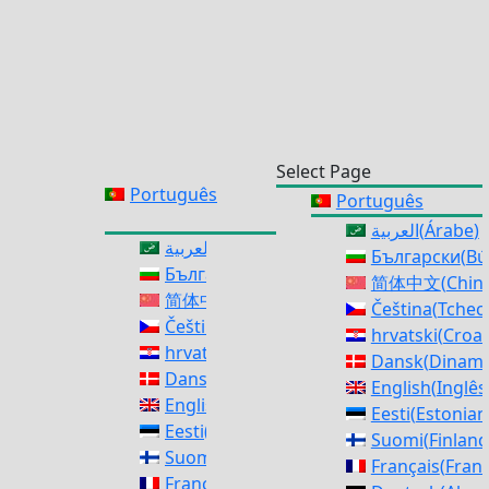
Select Page
Português
Português
العربية
(
Árabe
)
العربية
(
Árabe
)
Български
(
Bú
Български
(
Búlgaro
)
简体中文
(
Chinê
简体中文
(
Chinês (Simplificado)
)
Čeština
(
Tchec
Čeština
(
Tcheco
)
hrvatski
(
Croa
hrvatski
(
Croata
)
Dansk
(
Dinam
Dansk
(
Dinamarquês
)
English
(
Inglês
English
(
Inglês
)
Eesti
(
Estonia
Eesti
(
Estoniano
)
Suomi
(
Finlan
Suomi
(
Finlandês
)
Français
(
Fran
Français
(
Francês
)