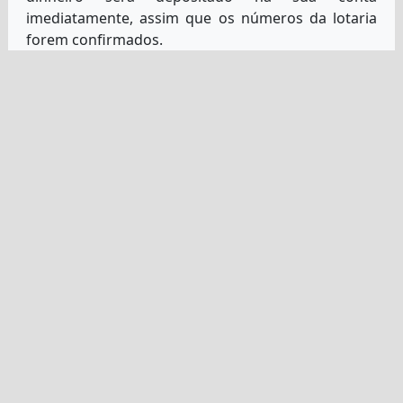
imediatamente, assim que os números da lotaria
forem confirmados.
O nosso website mostra-te os resultados do último
Eurojackpot, mas também te dá muitas opções
para verificares sorteios mais antigos. Assim, pode
verificar bilhetes mais antigos ou se estiver à
procura dos melhores números para experimentar
da próxima vez que comprar um bilhete. De facto,
esta é uma das estratégias de lotaria mais
populares que as pessoas utilizam.
O meu bilhete ganhou, o que
acontece a seguir?