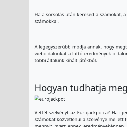
Ha a sorsolás után keresed a számokat, a
számokkal.
A legegyszerűbb módja annak, hogy megt
weboldalunkat a lottó eredmények oldalon
többi általunk kínált játékból.
Hogyan tudhatja meg,
Vettél szelvényt az Eurojackpotra? Ha ig
számokat közvetlenül a szelvénye mellett f
mennyit nyert ennek eredményeképpen. H