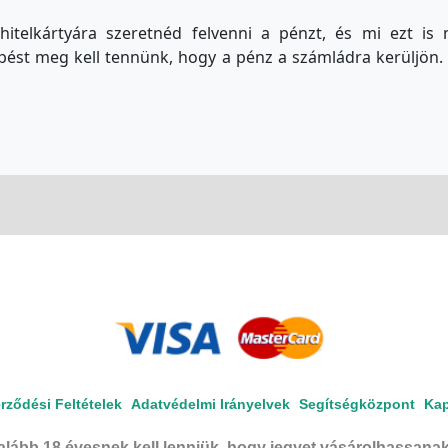
hitelkártyára szeretnéd felvenni a pénzt, és mi ezt is
pést meg kell tennünk, hogy a pénz a számládra kerüljön. 
rződési Feltételek
Adatvédelmi Irányelvek
Segítségközpont
Kap
alább 18 évesnek kell lenniük, hogy jegyet vásárolhassan