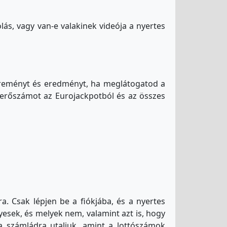
s, vagy van-e valakinek videója a nyertes
reményt és eredményt, ha meglátogatod a
yerőszámot az Eurojackpotból és az összes
. Csak lépjen be a fiókjába, és a nyertes
yesek, és melyek nem, valamint azt is, hogy
 számládra utaljuk, amint a lottószámok