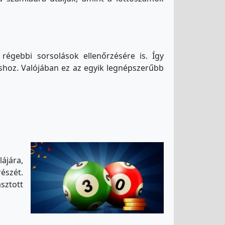
égebbi sorsolások ellenőrzésére is. Így
áshoz. Valójában ez az egyik legnépszerűbb
ájára,
észét.
sztott