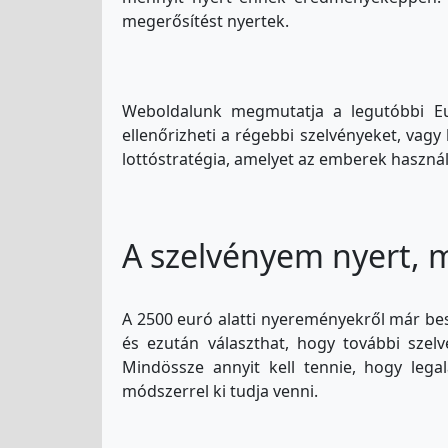
megerősítést nyertek.
Weboldalunk megmutatja a legutóbbi Eur
ellenőrizheti a régebbi szelvényeket, vag
lottóstratégia, amelyet az emberek haszná
A szelvényem nyert, m
A 2500 euró alatti nyereményekről már bes
és ezután választhat, hogy további szelv
Mindössze annyit kell tennie, hogy lega
módszerrel ki tudja venni.