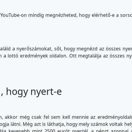
 YouTube-on mindig megnézheted, hogy elérhető-e a sorsolá
aláld a nyerőszámokat, sőt, hogy megnézd az összes nye
 a lottó eredmények oldalon. Ott megtalálja az összes n
 hogy nyert-e
en, akkor még csak fel sem kell mennie az eredményoldalra
ogja látni. Még azt is láthatja, hogy mely számok voltak hel
a kevesebb mint 2500 eurót nyertél, a pénzt azonnal a