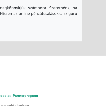
 megkönnyítjük számodra. Szeretnénk, ha
Hiszen az online pénzátutalásokra szigorú
csolat
Partnerprogram
ak weboldalunkon.