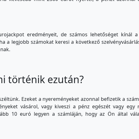
ojackpot eredményeit, de számos lehetőséget kínál a r
y ha a legjobb számokat keresi a következő szelvényvásárl
lnak.
i történik ezután?
zéltünk. Ezeket a nyereményeket azonnal befizetik a száml
ényeket vásárol, vagy kiveszi a pénz egészét vagy egy r
lább 10 euró legyen a számláján, hogy az Ön által vála