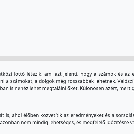
zi lottó létezik, ami azt jelenti, hogy a számok és a
lni a számokat, a dolgok még rosszabbak lehetnek. Valósz
ióban is nehéz lehet megtalálni őket. Különösen azért, mert
t is, ahol élőben közvetítik az eredményeket és a sorsolás
 azonban nem mindig lehetséges, és megfelelő időzítésre v