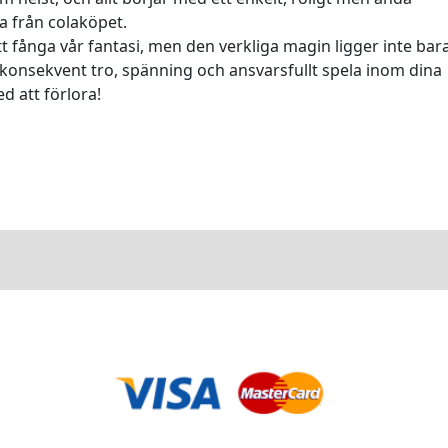
a från colaköpet.
 fånga vår fantasi, men den verkliga magin ligger inte bara
, konsekvent tro, spänning och ansvarsfullt spela inom dina
 att förlora!