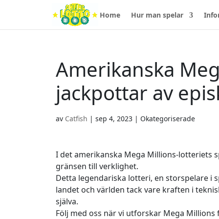
Home
Hur man spelar
Info
Amerikanska Mega 
jackpottar av epi
av
Catfish
|
sep 4, 2023
| Okategoriserade
I det amerikanska Mega Millions-lotteriets
gränsen till verklighet.
Detta legendariska lotteri, en storspelare i
landet och världen tack vare kraften i tekni
själva.
Följ med oss när vi utforskar Mega Millions