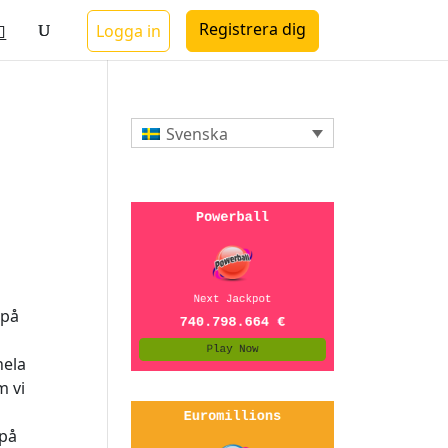
Registrera dig
Logga in
Svenska
 på
hela
m vi
 på