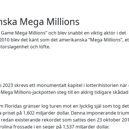
nska Mega Millions
 Game Mega Millions” och blev snabbt en viktig aktör i det
2010 blev det känt som det amerikanska ”Mega Millions”, et
torslagenhet och löfte.
 2023 skrevs ett monumentalt kapitel i lotterihistorien när
ega Millions-jackpotten steg till en aldrig tidigare skådad
 Floridas gränser log turen mot en lycklig själ som tog det
 priset på 1,602 miljarder dollar. Denna imponerande trium
 redan existerande rekordet som sattes den 23 oktober 201
olina frossade i en seger på 1,537 miljarder dollar.