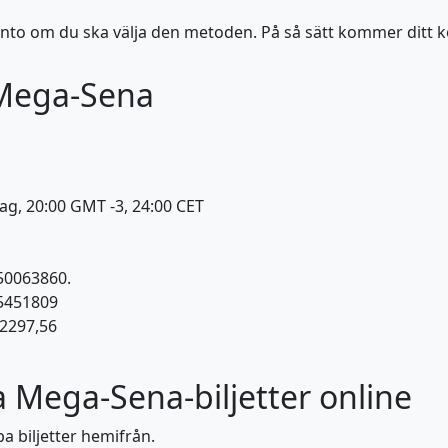
elarkonto om du ska välja den metoden. På så sätt kommer ditt
Mega-Sena
g, 20:00 GMT -3, 24:00 CET
 50063860.
15451809
 2297,56
 Mega-Sena-biljetter online
a biljetter hemifrån.