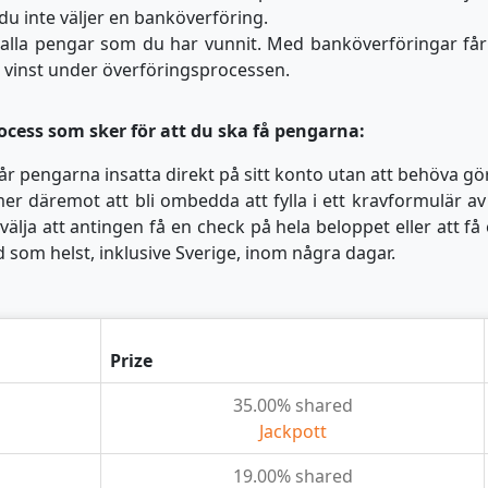
 du inte väljer en banköverföring.
alla pengar som du har vunnit. Med banköverföringar får v
n vinst under överföringsprocessen.
ocess som sker för att du ska få pengarna:
år pengarna insatta direkt på sitt konto utan att behöva g
r däremot att bli ombedda att fylla i ett kravformulär av
välja att antingen få en check på hela beloppet eller att få
nd som helst, inklusive Sverige, inom några dagar.
Prize
35.00% shared
Jackpott
19.00% shared