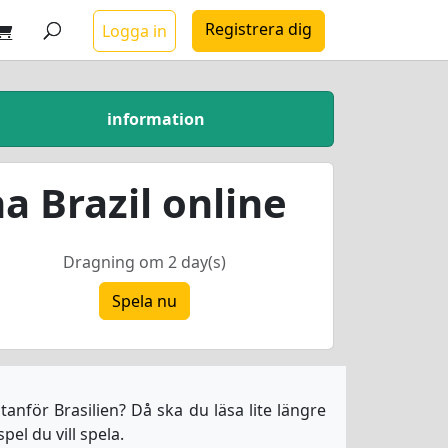
Registrera dig
Logga in
information
a Brazil online
Dragning om 2 day(s)
Spela nu
tanför Brasilien? Då ska du läsa lite längre
pel du vill spela.