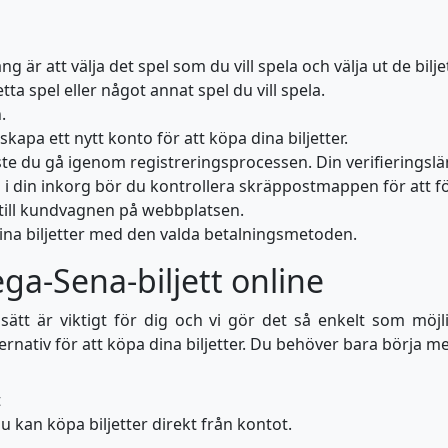
 är att välja det spel som du vill spela och välja ut de bil
etta spel eller något annat spel du vill spela.
.
kapa ett nytt konto för att köpa dina biljetter.
 du gå igenom registreringsprocessen. Din verifieringslänk
 din inkorg bör du kontrollera skräppostmappen för att fö
u till kundvagnen på webbplatsen.
 dina biljetter med den valda betalningsmetoden.
ga-Sena-biljett online
rt sätt är viktigt för dig och vi gör det så enkelt som mö
ernativ för att köpa dina biljetter. Du behöver bara börja m
t
du kan köpa biljetter direkt från kontot.