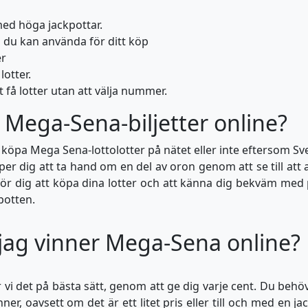
med höga jackpottar.
m du kan använda för ditt köp
er
otter.
t få lotter utan att välja nummer.
a Mega-Sena-biljetter online?
öpa Mega Sena-lottolotter på nätet eller inte eftersom Sve
älper dig att ta hand om en del av oron genom att se till att 
e för dig att köpa dina lotter och att känna dig bekväm m
potten.
 jag vinner Mega-Sena online?
r vi det på bästa sätt, genom att ge dig varje cent. Du behö
er, oavsett om det är ett litet pris eller till och med en j