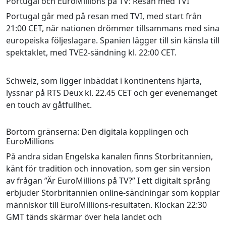
Portugal och EuroMillions på TV: Resan med TVI
Portugal går med på resan med TVI, med start från
21:00 CET, när nationen drömmer tillsammans med sina
europeiska följeslagare. Spanien lägger till sin känsla till
spektaklet, med TVE2-sändning kl. 22:00 CET.
Schweiz, som ligger inbäddat i kontinentens hjärta,
lyssnar på RTS Deux kl. 22.45 CET och ger evenemanget
en touch av gåtfullhet.
Bortom gränserna: Den digitala kopplingen och
EuroMillions
På andra sidan Engelska kanalen finns Storbritannien,
känt för tradition och innovation, som ger sin version
av frågan ”Är EuroMillions på TV?” I ett digitalt språng
erbjuder Storbritannien online-sändningar som kopplar
människor till EuroMillions-resultaten. Klockan 22:30
GMT tänds skärmar över hela landet och