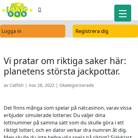
Logga in
Registrera dig
Vi pratar om riktiga saker här:
planetens största jackpottar.
av
Catfish
|
nov 28, 2022
| Okategoriserade
Det finns många som spelar på nätcasinon, varav vissa
erbjuder simulerade lotterier. Du väljer dina
lottnummer på samma sätt som du skulle göra i ett
riktigt lotteri, och en dator verkar dra numren åt dig.
Men skulle du inte hellre vilja spela på riktigt? Självklart