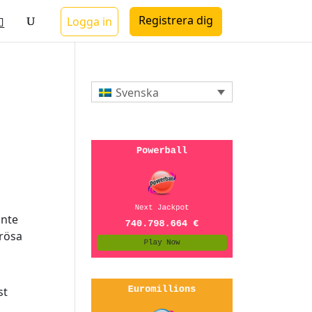
Registrera dig
Logga in
Svenska
inte
erösa
st