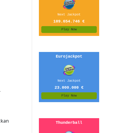
.
ckan