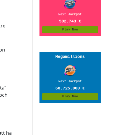
tre
ion
ta”
 och
att ha