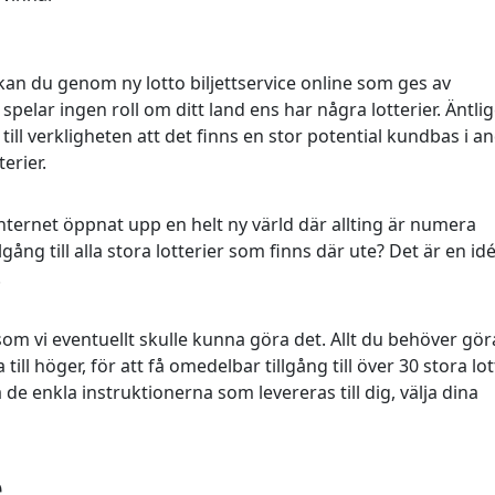
 kan du genom ny lotto biljettservice online som ges av
spelar ingen roll om ditt land ens har några lotterier. Äntli
ll verkligheten att det finns en stor potential kundbas i a
erier.
 internet öppnat upp en helt ny värld där allting är numera
llgång till alla stora lotterier som finns där ute? Det är en id
.
el som vi eventuellt skulle kunna göra det. Allt du behöver gör
a till höger, för att få omedelbar tillgång till över 30 stora lo
a de enkla instruktionerna som levereras till dig, välja dina
e