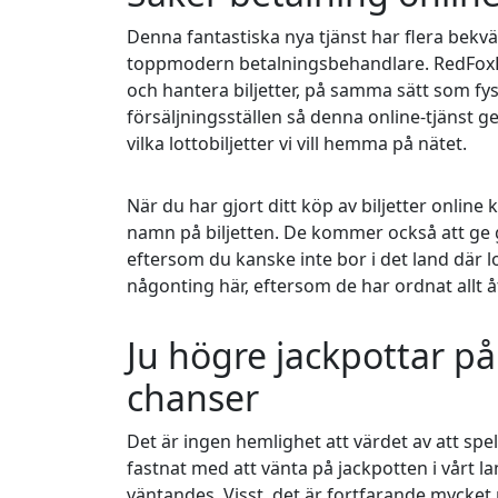
Denna fantastiska nya tjänst har flera bek
toppmodern betalningsbehandlare. RedFoxLott
och hantera biljetter, på samma sätt som fysi
försäljningsställen så denna online-tjänst ge
vilka lottobiljetter vi vill hemma på nätet.
När du har gjort ditt köp av biljetter onlin
namn på biljetten. De kommer också att ge g
eftersom du kanske inte bor i det land där lo
någonting här, eftersom de har ordnat allt å
Ju högre jackpottar på 
chanser
Det är ingen hemlighet att värdet av att spe
fastnat med att vänta på jackpotten i vårt la
väntandes. Visst, det är fortfarande mycket r