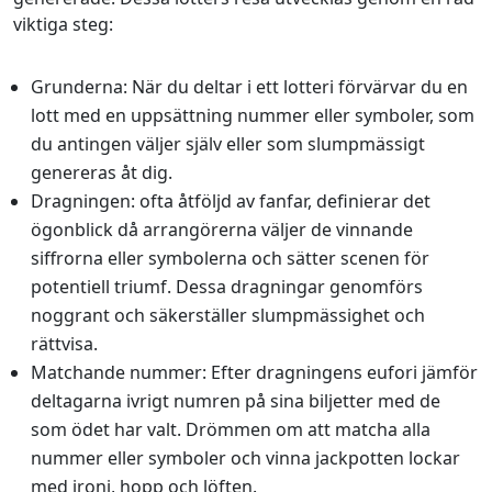
viktiga steg:
Grunderna: När du deltar i ett lotteri förvärvar du en
lott med en uppsättning nummer eller symboler, som
du antingen väljer själv eller som slumpmässigt
genereras åt dig.
Dragningen: ofta åtföljd av fanfar, definierar det
ögonblick då arrangörerna väljer de vinnande
siffrorna eller symbolerna och sätter scenen för
potentiell triumf. Dessa dragningar genomförs
noggrant och säkerställer slumpmässighet och
rättvisa.
Matchande nummer: Efter dragningens eufori jämför
deltagarna ivrigt numren på sina biljetter med de
som ödet har valt. Drömmen om att matcha alla
nummer eller symboler och vinna jackpotten lockar
med ironi, hopp och löften.