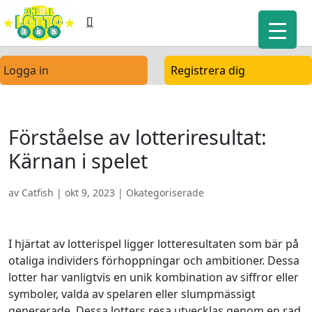
Logga in
Registrera dig
Förståelse av lotteriresultat:
Kärnan i spelet
av
Catfish
|
okt 9, 2023
| Okategoriserade
I hjärtat av lotterispel ligger lotteresultaten som bär på
otaliga individers förhoppningar och ambitioner. Dessa
lotter har vanligtvis en unik kombination av siffror eller
symboler, valda av spelaren eller slumpmässigt
genererade. Dessa lotters resa utvecklas genom en rad