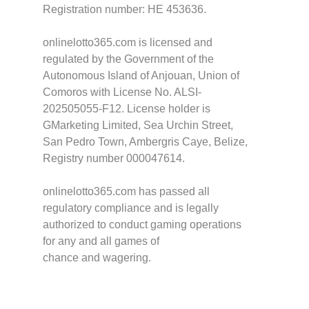
Registration number: HE 453636.
onlinelotto365.com is licensed and
regulated by the Government of the
Autonomous Island of Anjouan, Union of
Comoros with License No. ALSI-
202505055-F12. License holder is
GMarketing Limited, Sea Urchin Street,
San Pedro Town, Ambergris Caye, Belize,
Registry number 000047614.
onlinelotto365.com has passed all
regulatory compliance and is legally
authorized to conduct gaming operations
for any and all games of
chance and wagering.