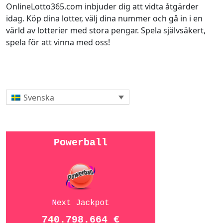
OnlineLotto365.com inbjuder dig att vidta åtgärder
idag. Köp dina lotter, välj dina nummer och gå in i en
värld av lotterier med stora pengar. Spela självsäkert,
spela för att vinna med oss!
Svenska