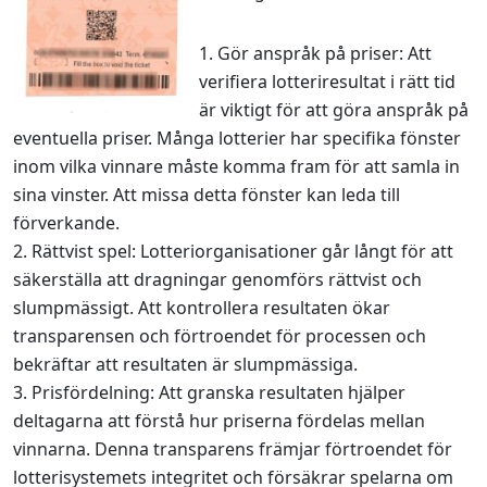
Gör anspråk på priser: Att
verifiera lotteriresultat i rätt tid
är viktigt för att göra anspråk på
eventuella priser. Många lotterier har specifika fönster
inom vilka vinnare måste komma fram för att samla in
sina vinster. Att missa detta fönster kan leda till
förverkande.
Rättvist spel: Lotteriorganisationer går långt för att
säkerställa att dragningar genomförs rättvist och
slumpmässigt. Att kontrollera resultaten ökar
transparensen och förtroendet för processen och
bekräftar att resultaten är slumpmässiga.
Prisfördelning: Att granska resultaten hjälper
deltagarna att förstå hur priserna fördelas mellan
vinnarna. Denna transparens främjar förtroendet för
lotterisystemets integritet och försäkrar spelarna om