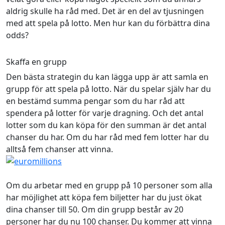
aldrig skulle ha råd med. Det är en del av tjusningen
med att spela på lotto. Men hur kan du förbättra dina
odds?
Skaffa en grupp
Den bästa strategin du kan lägga upp är att samla en
grupp för att spela på lotto. När du spelar själv har du
en bestämd summa pengar som du har råd att
spendera på lotter för varje dragning. Och det antal
lotter som du kan köpa för den summan är det antal
chanser du har. Om du har råd med fem lotter har du
alltså fem chanser att vinna.
Om du arbetar med en grupp på 10 personer som alla
har möjlighet att köpa fem biljetter har du just ökat
dina chanser till 50. Om din grupp består av 20
personer har du nu 100 chanser. Du kommer att vinna