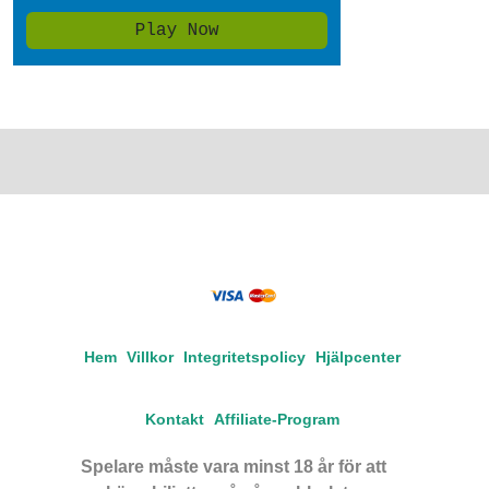
Hem
Villkor
Integritetspolicy
Hjälpcenter
Kontakt
Affiliate-Program
Spelare måste vara minst 18 år för att