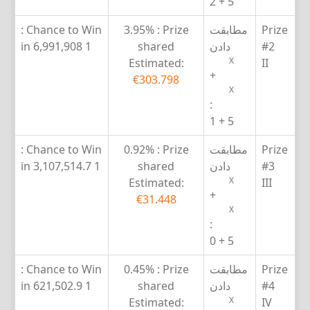
5 + 2
Prize
مطابقت
Prize :
3.95%
Chance to Win :
#2
دادن
shared
1 in 6,991,908
X
Estimated:
II
+
€303.798
X
:
5 + 1
Prize
مطابقت
Prize :
0.92%
Chance to Win :
#3
دادن
shared
1 in 3,107,514.7
X
Estimated:
III
+
€31.448
X
:
5 + 0
Prize
مطابقت
Prize :
0.45%
Chance to Win :
#4
دادن
shared
1 in 621,502.9
X
Estimated:
IV