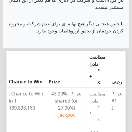
مستثنی نیست.
با چنین هیجانی دیگر هیچ بهانه ای برای عدم شرکت و محروم
کردن خودمان از تحقق آرزوهایمان وجود ندارد.
مطابقت
دادن
X
+
ردیف
Prize
Chance to Win
X
Prize
مطابقت
Prize :
43.20%
Chance to Win :
#1
دادن
shared (or
1 in
X
139,838,160
27.00%)
I
+
Jackpot
X
: