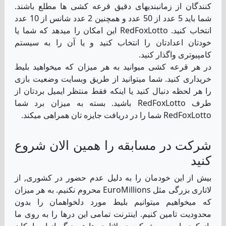
کنندگان از زمانبندیهای دقیق قرعه کشی ها مطلع باشند.
شما باید 5 عدد از 50 عدد و همچنین 2 عدد شانس از 10 عدد
انتخاب کنید. RedFoxLotto این امکان را میدهد که شما یا
خودتان اعدادتان را انتخاب کنید و یا آن را به سیستم
کامپیوتری واگذار کنید.
در هر قرعه کشی میوانید به هر میزان که میخواهید بلیط
خریداری کنید. شما میتوانید از طریق وبسایت وضعیت بازی
را هر لحظه دنبال کنید یا اینکه فقط منتظر ایمیل بردتان از
طرف RedFoxLotto باشید. بسته به میزان برد شما
RedFoxLotto شما را در دریافت جایزه تان همراهی میکند.
شرکت در مسابقه را همین الان شروع
کنید
بیش از این خودمان را به دلیل عدم حضور در کشوری, از
لاتاری بزرگی مثل EuroMillions محروم نکنیم. به هر میزان
که میخواهیم میتوانیم بلیط مورد دلخواهمان را بدون
محدودیت تامین کنیم. اینترنت تمامی این درها را به روی ما
باز کرده است و شرکت در لاتاری ها هم دیگر از این امکان