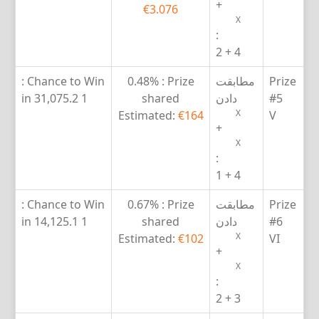
+
€3.076
X
:
4 + 2
Prize
مطابقت
Prize :
0.48%
Chance to Win :
#5
دادن
shared
1 in 31,075.2
X
Estimated:
€164
V
+
X
:
4 + 1
Prize
مطابقت
Prize :
0.67%
Chance to Win :
#6
دادن
shared
1 in 14,125.1
X
Estimated:
€102
VI
+
X
:
3 + 2