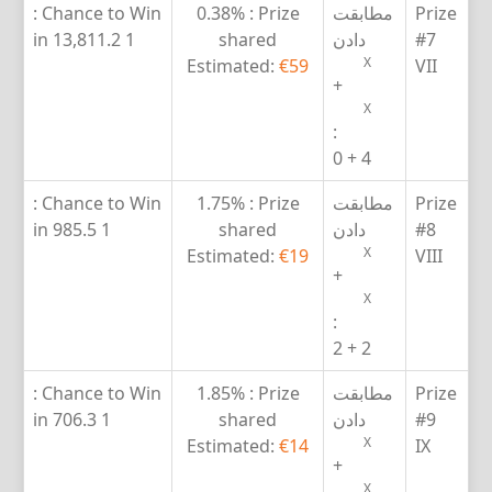
Prize
مطابقت
Prize :
0.38%
Chance to Win :
#7
دادن
shared
1 in 13,811.2
X
Estimated:
€59
VII
+
X
:
4 + 0
Prize
مطابقت
Prize :
1.75%
Chance to Win :
#8
دادن
shared
1 in 985.5
X
Estimated:
€19
VIII
+
X
:
2 + 2
Prize
مطابقت
Prize :
1.85%
Chance to Win :
#9
دادن
shared
1 in 706.3
X
Estimated:
€14
IX
+
X