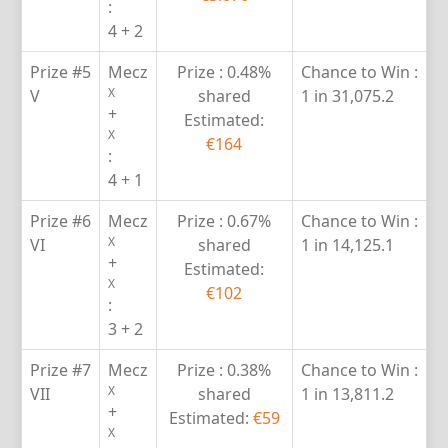
:
4 + 2
Prize #5
Mecz
Prize :
0.48%
Chance to Win :
X
V
shared
1 in 31,075.2
+
Estimated:
X
€164
:
4 + 1
Prize #6
Mecz
Prize :
0.67%
Chance to Win :
X
VI
shared
1 in 14,125.1
+
Estimated:
X
€102
:
3 + 2
Prize #7
Mecz
Prize :
0.38%
Chance to Win :
X
VII
shared
1 in 13,811.2
+
Estimated:
€59
X