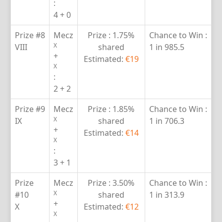
:
4 + 0
Prize #8
Mecz
Prize :
1.75%
Chance to Win :
X
VIII
shared
1 in 985.5
+
Estimated:
€19
X
:
2 + 2
Prize #9
Mecz
Prize :
1.85%
Chance to Win :
X
IX
shared
1 in 706.3
+
Estimated:
€14
X
:
3 + 1
Prize
Mecz
Prize :
3.50%
Chance to Win :
X
#10
shared
1 in 313.9
+
X
Estimated:
€12
X