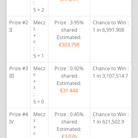
:
5 + 2
Prize #2
Mecz
Prize :
3.95%
Chance to Win :
X
II
shared
1 in 6,991,908
+
Estimated:
X
€303.798
:
5 + 1
Prize #3
Mecz
Prize :
0.92%
Chance to Win :
X
III
shared
1 in 3,107,514.7
+
Estimated:
X
€31.448
:
5 + 0
Prize #4
Mecz
Prize :
0.45%
Chance to Win :
X
IV
shared
1 in 621,502.9
+
Estimated:
X
€3.076