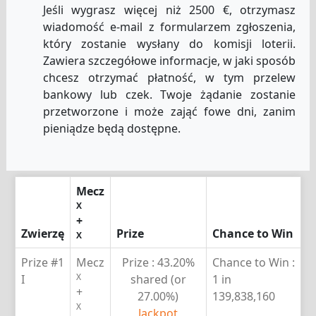
Jeśli wygrasz więcej niż 2500 €, otrzymasz
wiadomość e-mail z formularzem zgłoszenia,
który zostanie wysłany do komisji loterii.
Zawiera szczegółowe informacje, w jaki sposób
chcesz otrzymać płatność, w tym przelew
bankowy lub czek. Twoje żądanie zostanie
przetworzone i może zająć fowe dni, zanim
pieniądze będą dostępne.
Mecz
X
+
Zwierzę
Prize
Chance to Win
X
Prize #1
Mecz
Prize :
43.20%
Chance to Win :
X
I
shared (or
1 in
+
27.00%)
139,838,160
X
Jackpot