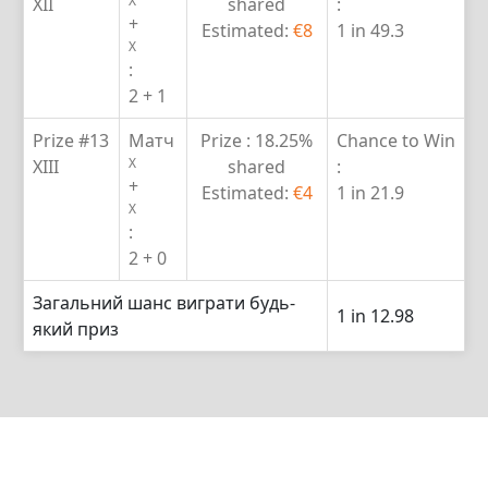
X
XII
shared
:
+
Estimated:
€8
1 in 49.3
X
:
2 + 1
Prize #13
Матч
Prize :
18.25%
Chance to Win
X
XIII
shared
:
+
Estimated:
€4
1 in 21.9
X
:
2 + 0
Загальний шанс виграти будь-
1 in 12.98
який приз