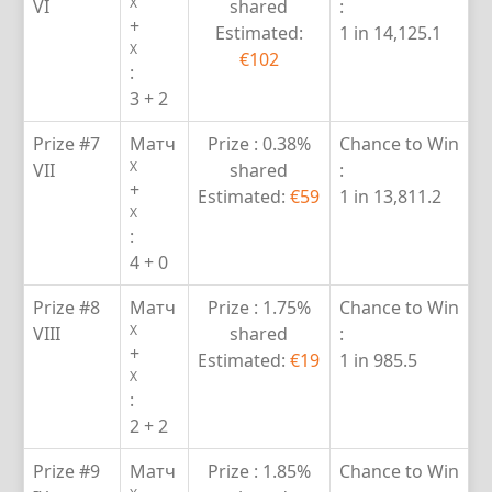
X
VI
shared
:
+
Estimated:
1 in 14,125.1
X
€102
:
3 + 2
Prize #7
Матч
Prize :
0.38%
Chance to Win
X
VII
shared
:
+
Estimated:
€59
1 in 13,811.2
X
:
4 + 0
Prize #8
Матч
Prize :
1.75%
Chance to Win
X
VIII
shared
:
+
Estimated:
€19
1 in 985.5
X
:
2 + 2
Prize #9
Матч
Prize :
1.85%
Chance to Win