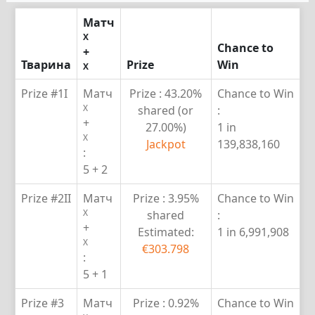
Матч
X
Chance to
+
Тварина
Prize
Win
X
Prize #1
I
Матч
Prize :
43.20%
Chance to Win
X
shared (or
:
+
27.00%)
1 in
X
Jackpot
139,838,160
:
5 + 2
Prize #2
II
Матч
Prize :
3.95%
Chance to Win
X
shared
:
+
Estimated:
1 in 6,991,908
X
€303.798
:
5 + 1
Prize #3
Матч
Prize :
0.92%
Chance to Win