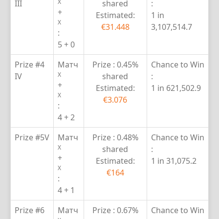
X
III
shared
:
+
Estimated:
1 in
X
€31.448
3,107,514.7
:
5 + 0
Prize #4
Матч
Prize :
0.45%
Chance to Win
X
IV
shared
:
+
Estimated:
1 in 621,502.9
X
€3.076
:
4 + 2
Prize #5
V
Матч
Prize :
0.48%
Chance to Win
X
shared
:
+
Estimated:
1 in 31,075.2
X
€164
:
4 + 1
Prize #6
Матч
Prize :
0.67%
Chance to Win