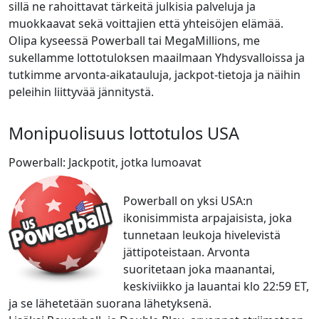
sillä ne rahoittavat tärkeitä julkisia palveluja ja
muokkaavat sekä voittajien että yhteisöjen elämää.
Olipa kyseessä Powerball tai MegaMillions, me
sukellamme lottotuloksen maailmaan Yhdysvalloissa ja
tutkimme arvonta-aikatauluja, jackpot-tietoja ja näihin
peleihin liittyvää jännitystä.
Monipuolisuus lottotulos USA
Powerball: Jackpotit, jotka lumoavat
Powerball on yksi USA:n
ikonisimmista arpajaisista, joka
tunnetaan leukoja hivelevistä
jättipoteistaan. Arvonta
suoritetaan joka maanantai,
keskiviikko ja lauantai klo 22:59 ET,
ja se lähetetään suorana lähetyksenä.