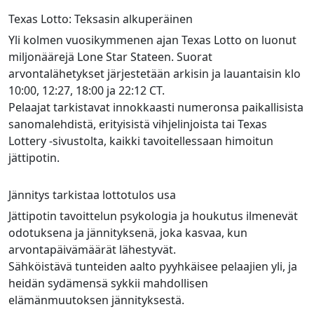
Texas Lotto: Teksasin alkuperäinen
Yli kolmen vuosikymmenen ajan Texas Lotto on luonut
miljonäärejä Lone Star Stateen. Suorat
arvontalähetykset järjestetään arkisin ja lauantaisin klo
10:00, 12:27, 18:00 ja 22:12 CT.
Pelaajat tarkistavat innokkaasti numeronsa paikallisista
sanomalehdistä, erityisistä vihjelinjoista tai Texas
Lottery -sivustolta, kaikki tavoitellessaan himoitun
jättipotin.
Jännitys tarkistaa lottotulos usa
Jättipotin tavoittelun psykologia ja houkutus ilmenevät
odotuksena ja jännityksenä, joka kasvaa, kun
arvontapäivämäärät lähestyvät.
Sähköistävä tunteiden aalto pyyhkäisee pelaajien yli, ja
heidän sydämensä sykkii mahdollisen
elämänmuutoksen jännityksestä.