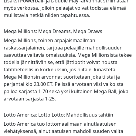
Lisäksi Powerball- ja Double Play -arvonnat striimataan
myös verkossa, jolloin pelaajat voivat todistaa elämää
mullistavia hetkiä niiden tapahtuessa.
Mega Millions: Mega Dreams, Mega Draws
Mega Millions, toinen arpajaismaailman
raskassarjalainen, tarjoaa pelaajille mahdollisuuden
saavuttaa valtavia omaisuuksia. Mega Millionsista tekee
todella jännittävän se, että jättipotit voivat nousta
tähtitieteellisiin korkeuksiin, jos niitä ei lunasteta.
Mega Millionsin arvonnat suoritetaan joka tiistai ja
perjantai klo 23.00 ET. Pelissä arvotaan viisi valkoista
palloa sarjasta 1-70 sekä yksi kultainen Mega Ball, joka
arvotaan sarjasta 1-25.
Lotto America: Lotto Lotto: Mahdollisuus tähtiin
Lotto America tuo lottomaailmaan ainutlaatuisen
viehätyksensä, ainutlaatuisen mahdollisuuden valita