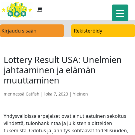
Kirjaudu sisään
Rekisteröidy
Lottery Result USA: Unelmien
jahtaaminen ja elämän
muuttaminen
mennessä
Catfish
|
loka 7, 2023
| Yleinen
Yhdysvalloissa arpajaiset ovat ainutlaatuinen sekoitus
viihdettä, tulonhankintaa ja julkisten aloitteiden
tukemista. Odotus ja jännitys kohtaavat todellisuuden,