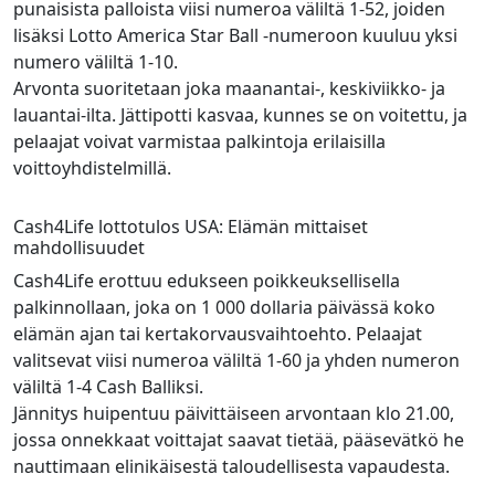
punaisista palloista viisi numeroa väliltä 1-52, joiden
lisäksi Lotto America Star Ball -numeroon kuuluu yksi
numero väliltä 1-10.
Arvonta suoritetaan joka maanantai-, keskiviikko- ja
lauantai-ilta. Jättipotti kasvaa, kunnes se on voitettu, ja
pelaajat voivat varmistaa palkintoja erilaisilla
voittoyhdistelmillä.
Cash4Life lottotulos USA: Elämän mittaiset
mahdollisuudet
Cash4Life erottuu edukseen poikkeuksellisella
palkinnollaan, joka on 1 000 dollaria päivässä koko
elämän ajan tai kertakorvausvaihtoehto. Pelaajat
valitsevat viisi numeroa väliltä 1-60 ja yhden numeron
väliltä 1-4 Cash Balliksi.
Jännitys huipentuu päivittäiseen arvontaan klo 21.00,
jossa onnekkaat voittajat saavat tietää, pääsevätkö he
nauttimaan elinikäisestä taloudellisesta vapaudesta.