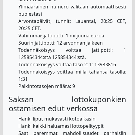
Ylimääräinen numero valitaan automaattisesti
puolestasi
Arvontapäivät, tunnit: Lauantai, 20:25 CET,
20:25 CET.
Vähimmäisjättipotti: 1 miljoona euroa
Suurin jättipotti: 12 arvonnan jälkeen
Todennäköisyys voittaa jättipotti: 1
125854344:stä 125854344:stä.
Todennäköisyys voittaa taso 2: 1: 13983816
Todennäköisyys voittaa millä tahansa tasolla:
1:31
Palkintotasojen määrä: 9
Saksan lottokuponkien
ostamisen edut verkossa
Hanki liput mukavasti kotoa käsin
Hanki kaikki haluamasi lottopelityypit
Saat paremmat mahdollisuudet parhaisiin