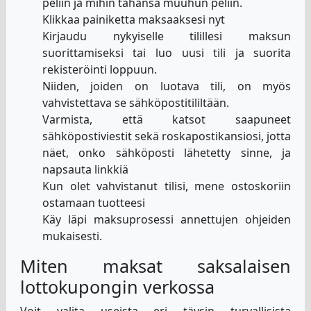
peliin ja mihin tahansa muuhun peliin.
Klikkaa painiketta maksaaksesi nyt
Kirjaudu nykyiselle tilillesi maksun
suorittamiseksi tai luo uusi tili ja suorita
rekisteröinti loppuun.
Niiden, joiden on luotava tili, on myös
vahvistettava se sähköpostitililtään.
Varmista, että katsot saapuneet
sähköpostiviestit sekä roskapostikansiosi, jotta
näet, onko sähköposti lähetetty sinne, ja
napsauta linkkiä
Kun olet vahvistanut tilisi, mene ostoskoriin
ostamaan tuotteesi
Käy läpi maksuprosessi annettujen ohjeiden
mukaisesti.
Miten maksat saksalaisen
lottokupongin verkossa
Voit valita useista eri täysin turvallisista