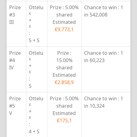
Prize
Ottelu
Prize :
5.00%
Chance to win :
1
X
#3
shared
in 542,008
+
III
Estimated
X
€9.773,1
:
5 + S
Prize
Ottelu
Prize :
Chance to win :
1
X
#4
15.00%
in 60,223
+
IV
shared
X
Estimated
:
€2.858,9
5
Prize
Ottelu
Prize :
5.00%
Chance to win :
1
X
#5
shared
in 10,324
+
V
Estimated
X
€175,1
:
4 + S