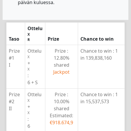
päivän kuluessa.
Ottelu
X
Taso
Prize
Chance to win
R
Prize
Ottelu
Prize :
Chance to win :
1
X
#1
12.80%
in 139,838,160
+
I
shared
X
Jackpot
:
6 + S
Prize
Ottelu
Prize :
Chance to win :
1
X
#2
10.00%
in 15,537,573
+
II
shared
X
Estimated:
:
€918.674,9
6