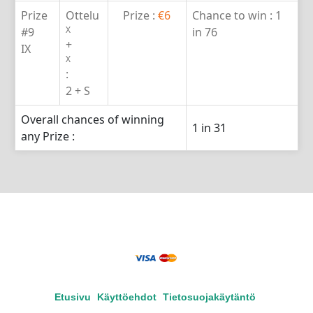
Prize
Ottelu
Prize :
€6
Chance to win :
1
X
#9
in 76
+
IX
X
:
2 + S
Overall chances of winning
1 in 31
any Prize :
Etusivu
Käyttöehdot
Tietosuojakäytäntö