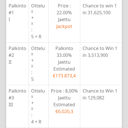
Palkinto
Ottelu
Prize :
Chance to win
1
X
#1
22.00%
in 31,625,100
+
I
Jaettu
X
Jackpot
:
5 + R
Palkinto
Ottelu
Palkinto
Chance to Win
1
X
#2
33.00%
in 3,513,900
+
II
Jaettu
X
Estimated
:
€173.873,4
5
Palkinto
Ottelu
Prize :
8,00%
Chance to Win
1
X
#3
Jaettu
in 129,082
+
III
Estimated
X
€6.020,3
:
4 + R