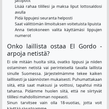
jättipotit
Lisää rahaa tilillesi ja maksa liput lottosaldosi
avulla
Pidä lippujesi seuranta helposti
Saat välittömän ilmoituksen voitetuista lipuista
Anna tietokoneen valita käyttämäsi lippujen
numerot
Onko laillista ostaa El Gordo -
arpoja netistä?
Ei ole mitään huolta siitä, ovatko lippusi ja niiden
ostaminen netistä vai perinteisellä tavalla laillista
sinulle Suomessa. Järjestelmämme tekee kaiken
laillisesti ja säännösten mukaisesti. Puhumattakaan
siitä, että saat maksusi ja voittosi, tapahtui mitä
tahansa. Pidämme huolen siitä, että ne siirtyvät
tilillesi mahdollisimman nopeasti.
Sinun tarvitsee vain olla 18-vuotias, jotta voit
käyttää sivustoamme.