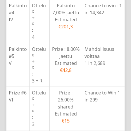
Palkinto
Ottelu
Palkinto
Chance to win :
1
X
#4
7,00% Jaettu
in 14,342
+
IV
Estimated
X
€201,3
:
4
Palkinto
Ottelu
Prize :
8.00%
Mahdollisuus
X
#5
Jaettu
voittaa
+
V
Estimated
1 in 2,689
X
€42,8
:
3 + R
Prize #6
Ottelu
Prize :
Chance to Win
1
X
VI
26.00%
in 299
+
shared
X
Estimated
:
€15
3