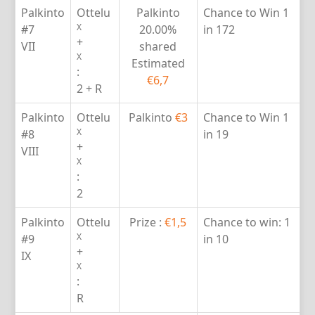
Palkinto
Ottelu
Palkinto
Chance to Win
1
X
#7
20.00%
in 172
+
VII
shared
X
Estimated
:
€6,7
2 + R
Palkinto
Ottelu
Palkinto
€3
Chance to Win
1
X
#8
in 19
+
VIII
X
:
2
Palkinto
Ottelu
Prize :
€1,5
Chance to win:
1
X
#9
in 10
+
IX
X
:
R