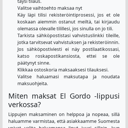
täysi tilaus.
Valitse vaihtoehto maksaa nyt
Käy läpi tilisi rekisteröintiprosessi, jos et ole
koskaan aiemmin ostanut meiltä, tai kirjaudu
olemassa olevalle tilillesi, jos sinulla on jo tili.
Tarkista sähköpostistasi vahvistuslinkki tileille,
jotka tarvitsevat vahvistuksen ja rekisteröinnin.
Jos sähköpostiviesti ei näy postilaatikossasi,
katso roskapostikansiosta, ettei se ole
päätynyt sinne.
Klikkaa ostoskoria maksaaksesi tilauksesi.
Valitse haluamasi maksutapa ja noudata
maksuohjeita.
Miten maksat El Gordo -lippusi
verkossa?
Lippujen maksaminen on helppoa ja nopeaa, sillä
haluamme varmistaa, että asiakkaamme Suomesta
voivat valita haluamansa liput juuri silloin, kun