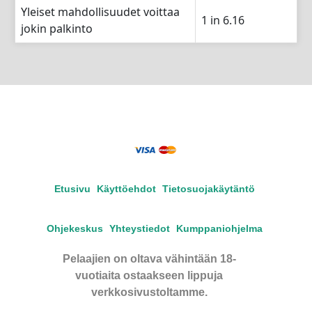
Yleiset mahdollisuudet voittaa
1 in 6.16
jokin palkinto
Etusivu
Käyttöehdot
Tietosuojakäytäntö
Ohjekeskus
Yhteystiedot
Kumppaniohjelma
Pelaajien on oltava vähintään 18-
vuotiaita ostaakseen lippuja
verkkosivustoltamme.